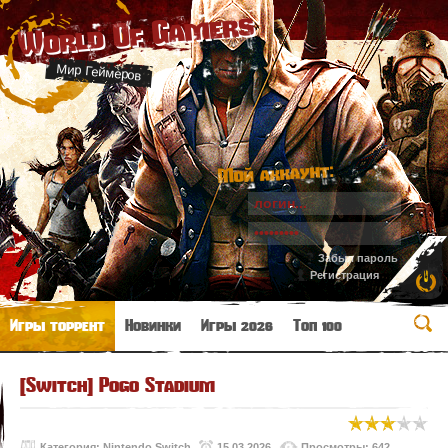
World Of Gamers
Мир Геймеров
Мой аккаунт:
Забыл пароль
Регистрация
Игры торрент
Новинки
Игры 2026
Топ 100
[Switch] Pogo Stadium
Категория:
Nintendo Switch
15.03.2026
Просмотры: 642