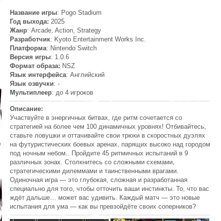
Название игры
: Pogo Stadium
Год выхода:
2025
Жанр
: Arcade, Action, Strategy
Разработчик
: Kyoto Entertainment Works Inc.
Платформа
: Nintendo Switch
Версия игры
: 1.0.6
Формат образа:
NSZ
Язык интерфейса
: Английский
Язык озвучки
: -
Мультиплеер
: до 4 игроков
Описание:
Участвуйте в энергичных битвах, где ритм сочетается со
стратегией на более чем 100 динамичных уровнях! Отбивайтесь,
ставьте ловушки и оттачивайте свои трюки в скоростных дуэлях
на футуристических боевых аренах, парящих высоко над городом
под ночным небом.. Пройдите 45 ритмичных испытаний в 9
различных зонах. Столкнитесь со сложными схемами,
стратегическими дилеммами и таинственными врагами.
Одиночная игра — это глубокая, сложная и разработанная
специально для того, чтобы отточить ваши инстинкты. То, что вас
ждёт дальше… может вас удивить. Каждый матч — это новые
испытания для ума — как вы превзойдёте своих соперников?