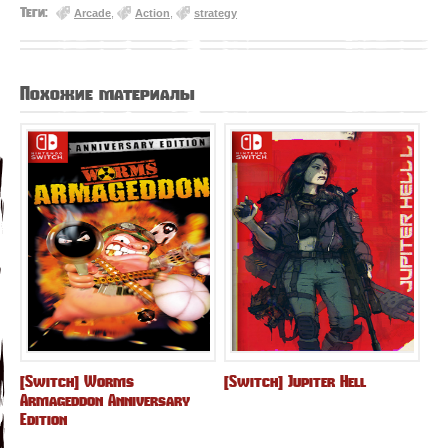
Теги:
Arcade
,
Action
,
strategy
Похожие материалы
[Switch] Worms
[Switch] Jupiter Hell
Armageddon Anniversary
Edition