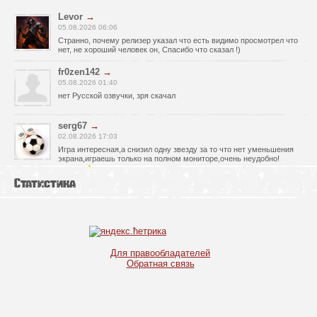
Levor
→
05.08.2026 06:06
Странно, почему релизер указал что есть видимо просмотрел что
нет, не хороший человек он, Спасибо что сказал !)
fr0zen142
→
05.08.2026 01:40
нет Русской озвучки, зря скачал
serg67
→
02.08.2026 17:03
Игра интересная,а снизил одну звезду за то что нет уменьшения
экрана,играешь только на полном мониторе,очень неудобно!
Спасибо за игру!!!
Статистика
glbvoyea5806
→
01.08.2026 10:03
Висит задание На штурм а что делать дальше не пойму всё
испробовал?
serg67
→
Для правообладателей
30.07.2026 00:43
Обратная связь
Просто шикарная игрушка! Спасибо огромное!!!
Max54
→
25.07.2026 11:53