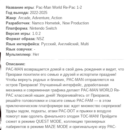
Название игры
: Pac-Man World Re-Pac 1-2
Год выхода:
2022-2025
Жанр
: Arcade, Adventure, Action
Разработчик
: Namco Hometek, Now Production
Платформа
: Nintendo Switch
Версия игры
: 1.0.2
Формат образа:
NSZ
Язык интерфейса
: Русский, Английский, Multi
Язык озвучки
: -
Мультиплеер
: Hет
Описание:
PAC-MAN возвращается домой в свой день рождения и видит, что
Призраки похитили его семью и друзей и испортили праздник!
Чтобы вернуть родных и близких, PAC-MAN отправляется на
остров Призраков! Улучшенный интерфейс, доработанная
механика и современная графика делают PAC-MAN WORLD Re-
PAC классикой наших дней! Уворачивайтесь от Призраков,
решайте головоломки и спасите семью PAC-FAM — в этом
приключенческом платформере вас ждет множество сюрпризов!
Удары задом, подкаты, атаки PAC-DOT и прыжки в воздухе
помогут вам одолеть финального злодея TOC-MAN! Пройдите
сюжет в режиме QUEST MODE, коллекцию трехмерных
лабиринтов в режиме MAZE MODE и оригинальную игру PAC-