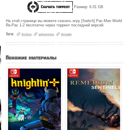
Скачать торрент
Размер: 6.01 GB
На этой странице вы можете скачать игру [Switch] Pac-Man World
Re-Pac 1-2 бесплатно через торрент последней версий.
Теги:
Action
,
adventure
,
Arcade
Похожие материалы