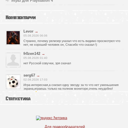
Игры для Playstation 4
Комментарии
Levor
→
05.08.2026 06:06
Странно, почему релизер указал что есть видимо просмотрел что
нет, не хороший человек он, Спасибо что сказал !)
fr0zen142
→
05.08.2026 01:40
нет Русской озвучки, зря скачал
serg67
→
02.08.2026 17:03
Игра интересная,а снизил одну звезду за то что нет уменьшения
экрана,играешь только на полном мониторе,очень неудобно!
Спасибо за игру!!!
Статистика
glbvoyea5806
→
01.08.2026 10:03
Висит задание На штурм а что делать дальше не пойму всё
испробовал?
serg67
→
Для правообладателей