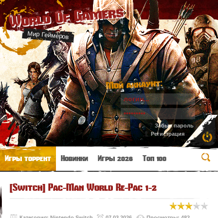
World Of Gamers
Мир Геймеров
Мой аккаунт:
Забыл пароль
Регистрация
Игры торрент
Новинки
Игры 2026
Топ 100
[Switch] Pac-Man World Re-Pac 1-2
Категория:
Nintendo Switch
07.03.2026
Просмотры: 482