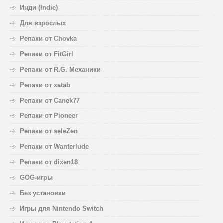
Инди (Indie)
Для взрослых
Репаки от Chovka
Репаки от FitGirl
Репаки от R.G. Механики
Репаки от xatab
Репаки от Canek77
Репаки от Pioneer
Репаки от seleZen
Репаки от Wanterlude
Репаки от dixen18
GOG-игры
Без установки
Игры для Nintendo Switch