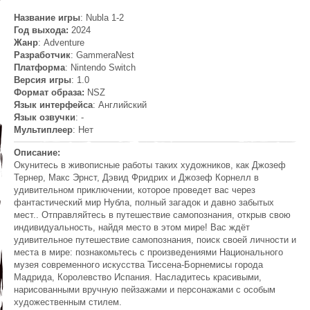
Название игры
: Nubla 1-2
Год выхода:
2024
Жанр
: Adventure
Разработчик
: GammeraNest
Платформа
: Nintendo Switch
Версия игры
: 1.0
Формат образа:
NSZ
Язык интерфейса
: Английский
Язык озвучки
: -
Мультиплеер
: Нет
Описание:
Окунитесь в живописные работы таких художников, как Джозеф
Тернер, Макс Эрнст, Дэвид Фридрих и Джозеф Корнелл в
удивительном приключении, которое проведет вас через
фантастический мир Нубла, полный загадок и давно забытых
мест.. Отправляйтесь в путешествие самопознания, открыв свою
индивидуальность, найдя место в этом мире! Вас ждёт
удивительное путешествие самопознания, поиск своей личности и
места в мире: познакомьтесь с произведениями Национального
музея современного искусства Тиссена-Борнемисы города
Мадрида, Королевство Испания. Насладитесь красивыми,
нарисованными вручную пейзажами и персонажами с особым
художественным стилем.