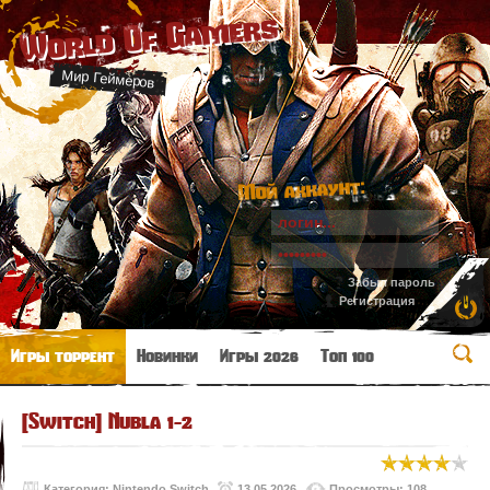
World Of Gamers
Мир Геймеров
Мой аккаунт:
Забыл пароль
Регистрация
Игры торрент
Новинки
Игры 2026
Топ 100
[Switch] Nubla 1-2
Категория:
Nintendo Switch
13.05.2026
Просмотры: 108