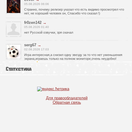
05.08.2026 06:06
Странно, почему релизер указал что есть видимо просмотрел что
нет, не хороший человек он, Спасибо что сказал !)
fr0zen142
→
05.08.2026 01:40
нет Русской озвучки, зря скачал
serg67
→
02.08.2026 17:03
Игра интересная,а снизил одну звезду за то что нет уменьшения
экрана,играешь только на полном мониторе,очень неудобно!
Спасибо за игру!!!
Статистика
glbvoyea5806
→
01.08.2026 10:03
Висит задание На штурм а что делать дальше не пойму всё
испробовал?
serg67
→
Для правообладателей
30.07.2026 00:43
Обратная связь
Просто шикарная игрушка! Спасибо огромное!!!
Max54
→
25.07.2026 11:53
как быть если при окончании дня игра вылитает?