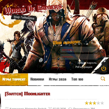
World Of Gamers
Мир Геймеров
Мой аккаунт:
Забыл пароль
Регистрация
Игры торрент
Новинки
Игры 2026
Топ 100
[Switch] Moonlighter
Категория:
Nintendo Switch
07.03.2026
Просмотры: 394