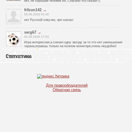
нет, не хороший человек он, Спасибо что сказал !)
fr0zen142
→
05.08.2026 01:40
нет Русской озвучки, зря скачал
serg67
→
02.08.2026 17:03
Игра интересная,а снизил одну звезду за то что нет уменьшения
экрана,играешь только на полном мониторе,очень неудобно!
Спасибо за игру!!!
Статистика
glbvoyea5806
→
01.08.2026 10:03
Висит задание На штурм а что делать дальше не пойму всё
испробовал?
serg67
→
Для правообладателей
30.07.2026 00:43
Обратная связь
Просто шикарная игрушка! Спасибо огромное!!!
Max54
→
25.07.2026 11:53
как быть если при окончании дня игра вылитает?
serg67
→