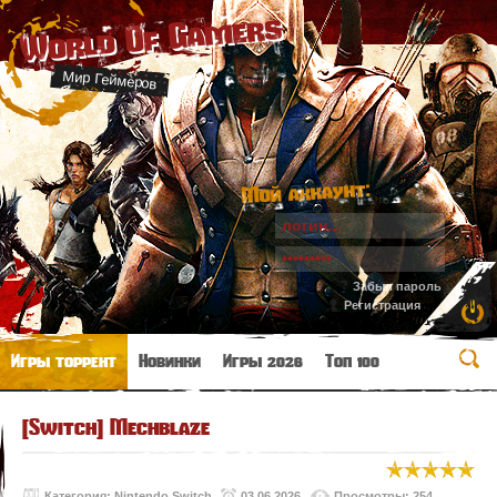
World Of Gamers
Мир Геймеров
Мой аккаунт:
Забыл пароль
Регистрация
Игры торрент
Новинки
Игры 2026
Топ 100
[Switch] Mechblaze
Категория:
Nintendo Switch
03.06.2026
Просмотры: 254