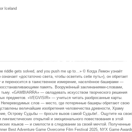
or Iceland
he riddle gets solved, and you push me up to…» © Когда Лемон узнаёт
о означает «достаточно света, чтобы осветить себе путь»), он обретает
у и переносится в таинственное измерение, населённое баширами —
 восстанавливающими память. Вооружённый заклинаниями-словами,
 тьму. «GAMBIARRA» — овладевать искусством творческого решения
ных предметов. «VEGVISIR» — учиться читать разбросанные карты.
 Непереводимых слов — место, где потерянные баширы обретают свою
дставлены величайшие изобретения человечества древности, Храму
ие, Острову Судьбы — бросьте вызов самой Судьбе!.. Ощутите на свои
и лингвистических открытий и эмоционального повествования в этой
еских языков — и смелости в следовании за своей мечтой. Полученные
ner Best Adventure Game Overcome Film Festival 2025, NYX Game Award