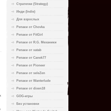
Стратегии (Strategy)
Инди (Indie)
Для взрослых
Репаки от Chovka
Репаки от FitGirl
Репаки от R.G. Механики
Репаки от xatab
Репаки от Canek77
Репаки от Pioneer
Репаки от seleZen
Репаки от Wanterlude
Репаки от dixen18
х
GOG-игры
Без установки
s