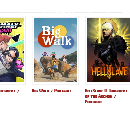
resident /
Big Walk / Portable
HellSlave II: Judgment
of the Archon /
Portable