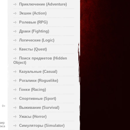
Приключение (Adventure)
Экшен (Action)
Ролевые (RPG)
Драки (Fighting)
Логические (Logic)
Квесты (Quest)
Поиск предметов (Hidden
Object)
Казуальные (Casual)
Рогалики (Roguelike)
Гонки (Racing)
Спортивные (Sport)
Выживание (Survival)
Ужасы (Horror)
Симуляторы (Simulator)