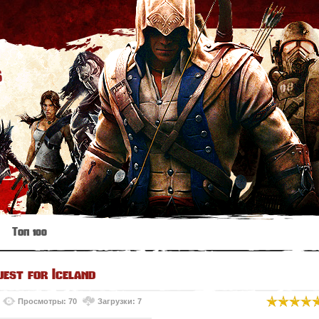
s
Топ 100
est for Iceland
Просмотры: 70
Загрузки: 7