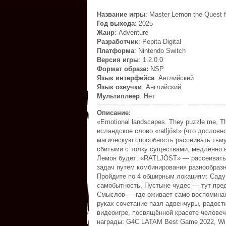
Название игры
: Master Lemon the Quest f
Год выхода:
2025
Жанр
: Adventure
Разработчик
: Pepita Digital
Платформа
: Nintendo Switch
Версия игры
: 1.2.0.0
Формат образа:
NSP
Язык интерфейса
: Английский
Язык озвучки
: Английский
Мультиплеер
: Нет
Описание:
«Emotional landscapes. They puzzle me, T
исландское слово «ratljóst» (что дословн
магическую способность рассеивать тьм
сбитыми с толку существами, медленно
Лемон будет: «RATLJÓST» — рассеивать
задач путём комбинирования разнообраз
Пройдите по 4 обширным локациям: Саду
самобытность, Пустыне чудес — тут пре
Смыслов — где оживает само воспоминан
руках сочетание пазл-адвенчуры, радост
видеоигре, посвящённой красоте человеч
награды: G4C LATAM Best Game 2022, Win