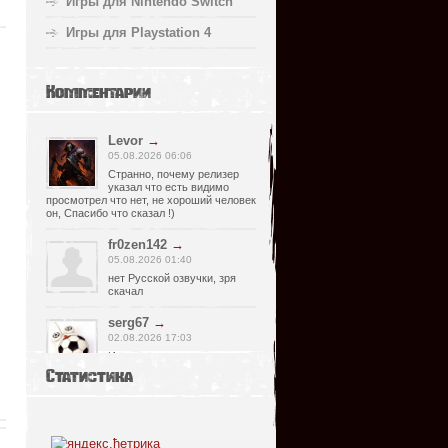
Игры для Nintendo Switch
Игры для Playstation 4
Комментарии
Levor
→
05.08.2026 06:06
Странно, почему релизер
указал что есть видимо
просмотрел что нет, не хороший человек
он, Спасибо что сказал !)
fr0zen142
→
05.08.2026 01:40
нет Русской озвучки, зря
скачал
serg67
→
02.08.2026 17:03
Игра интересная,а снизил
одну звезду за то что нет
Статистика
уменьшения экрана,играешь только на
полном мониторе,очень неудобно!
Спасибо за игру!!!
glbvoyea5806
→