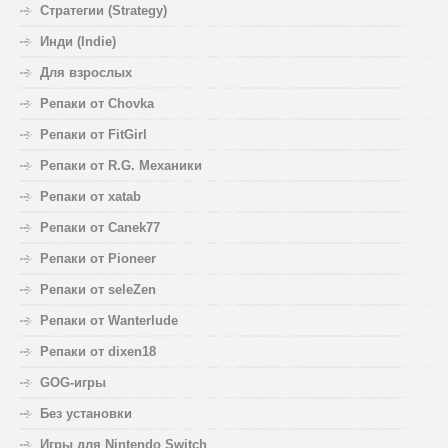
Стратегии (Strategy)
Инди (Indie)
Для взрослых
Репаки от Chovka
Репаки от FitGirl
Репаки от R.G. Механики
Репаки от xatab
Репаки от Canek77
Репаки от Pioneer
Репаки от seleZen
Репаки от Wanterlude
Репаки от dixen18
GOG-игры
Без установки
Игры для Nintendo Switch