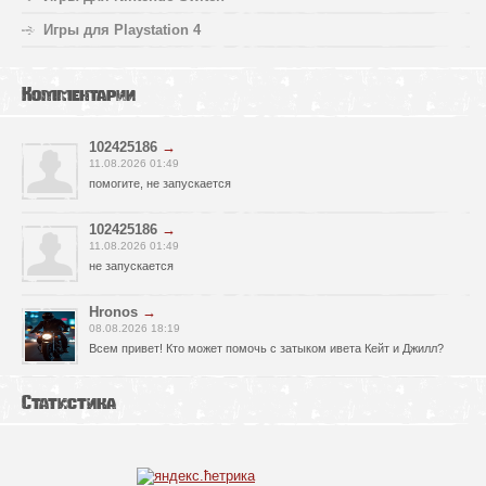
Игры для Playstation 4
Комментарии
102425186
→
11.08.2026 01:49
помогите, не запускается
102425186
→
11.08.2026 01:49
не запускается
Hronos
→
08.08.2026 18:19
Всем привет! Кто может помочь с затыком ивета Кейт и Джилл?
PaVuK
→
Статистика
08.08.2026 08:49
Ну норм voic постарался, а я думал не будет взлома аватара
Levor
→