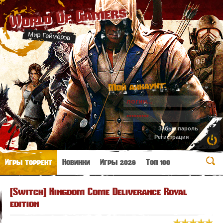
World Of Gamers
Мир Геймеров
Мой аккаунт:
Забыл пароль
Регистрация
Игры торрент
Новинки
Игры 2026
Топ 100
[Switch] Kingdom Come Deliverance Royal
edition