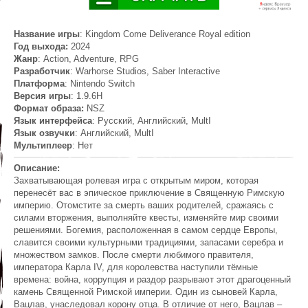
Название игры
: Kingdom Come Deliverance Royal edition
Год выхода:
2024
Жанр
: Action, Adventure, RPG
Разработчик
: Warhorse Studios, Saber Interactive
Платформа
: Nintendo Switch
Версия игры
: 1.9.6H
Формат образа:
NSZ
Язык интерфейса
: Русский, Английский, MultI
Язык озвучки
: Английский, MultI
Мультиплеер
: Нет
Описание:
Захватывающая ролевая игра с открытым миром, которая
перенесёт вас в эпическое приключение в Священную Римскую
империю. Отомстите за смерть ваших родителей, сражаясь с
силами вторжения, выполняйте квесты, изменяйте мир своими
решениями. Богемия, расположенная в самом сердце Европы,
славится своими культурными традициями, запасами серебра и
множеством замков. После смерти любимого правителя,
императора Карла IV, для королевства наступили тёмные
времена: война, коррупция и раздор разрывают этот драгоценный
камень Священной Римской империи. Один из сыновей Карла,
Вацлав, унаследовал корону отца. В отличие от него, Вацлав –