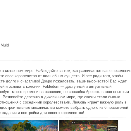
 MultI
в сказочном мире. Наблюдайте за тем, как развивается ваше поселение
е свое королевство от волшебных существ. И все ради того, чтобы
те долго и счастливо! Добро пожаловать, ваше высочество! Вас ждет
ей и основать колонии. Fabledom — доступный и интуитивный
ребует много времени на освоение, но способна бросить вызов опытным
. Развивайте деревню в диковинном мире, где сказки стали былью.
 отношения с соседними королевствами. Любовь играет важную роль в
радостроительные механики: вы можете выбрать одного из 6 правителей
 задания и постройки для своего королевства!