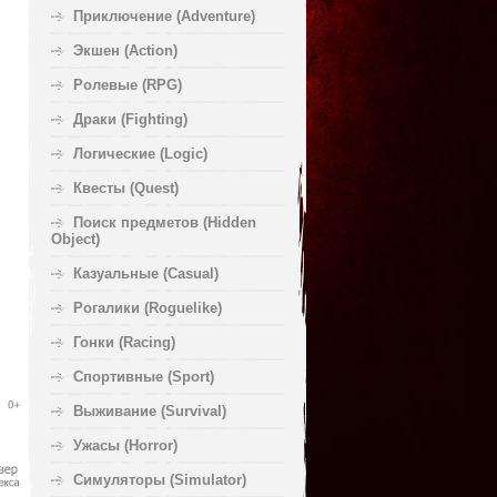
Приключение (Adventure)
Экшен (Action)
Ролевые (RPG)
Драки (Fighting)
Логические (Logic)
Квесты (Quest)
Поиск предметов (Hidden
Object)
Казуальные (Casual)
Рогалики (Roguelike)
Гонки (Racing)
Спортивные (Sport)
Выживание (Survival)
Ужасы (Horror)
Симуляторы (Simulator)