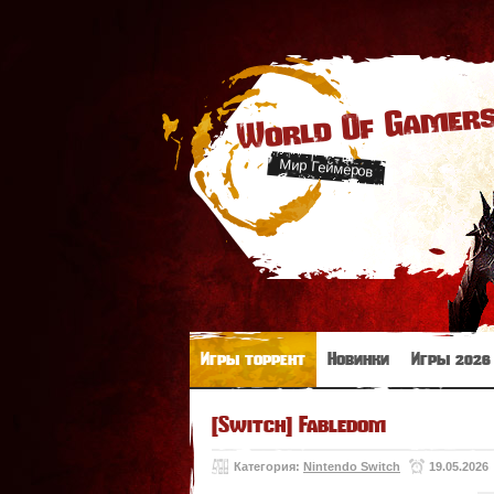
World Of Gamer
Мир Геймеров
Игры торрент
Новинки
Игры 2026
[Switch] Fabledom
Категория:
Nintendo Switch
19.05.2026