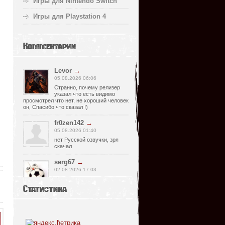
Игры для Nintendo Switch
Игры для Playstation 4
Комментарии
Levor
→
05.08.2026 06:06
Странно, почему релизер
указал что есть видимо
просмотрел что нет, не хороший человек
он, Спасибо что сказал !)
fr0zen142
→
05.08.2026 01:40
нет Русской озвучки, зря
скачал
serg67
→
02.08.2026 17:03
Игра интересная,а снизил
одну звезду за то что нет
Статистика
уменьшения экрана,играешь только на
полном мониторе,очень неудобно!
Спасибо за игру!!!
glbvoyea5806
→