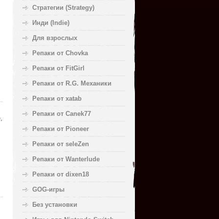
Стратегии (Strategy)
Инди (Indie)
Для взрослых
Репаки от Chovka
Репаки от FitGirl
Репаки от R.G. Механики
Репаки от xatab
Репаки от Canek77
,
Репаки от Pioneer
Репаки от seleZen
Репаки от Wanterlude
Репаки от dixen18
GOG-игры
Без установки