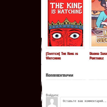
[Switch] The King is
Ugoku Sush
Watching
Portable
Комментарии
Войдите: