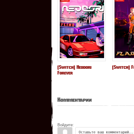
[Switch] Neodori
[Switch] F
Forever
Комментарии
Войдите: