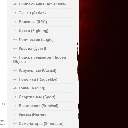
Приключение (Adventure)
Экшен (Action)
Ролевые (RPG)
Драки (Fighting)
Логические (Logic)
Квесты (Quest)
Поиск предметов (Hidden
Object)
Казуальные (Casual)
Рогалики (Roguelike)
Гонки (Racing)
Спортивные (Sport)
Выживание (Survival)
Ужасы (Horror)
Симуляторы (Simulator)