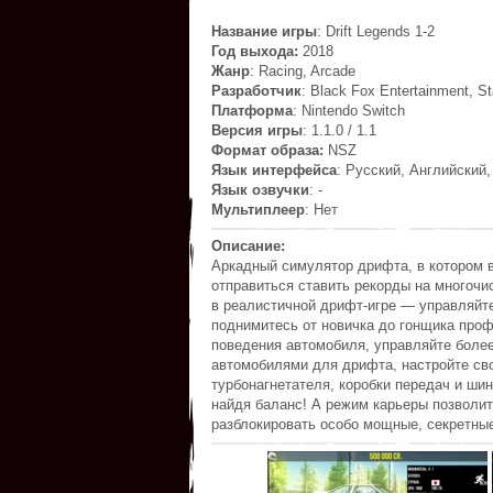
Название игры
: Drift Legends 1-2
Год выхода:
2018
Жанр
: Racing, Arcade
Разработчик
: Black Fox Entertainment, S
Платформа
: Nintendo Switch
Версия игры
: 1.1.0 / 1.1
Формат образа:
NSZ
Язык интерфейса
: Русский, Английский,
Язык озвучки
: -
Мультиплеер
: Нет
Описание:
Аркадный симулятор дрифта, в котором в
отправиться ставить рекорды на многочи
в реалистичной дрифт-игре — управляйте
поднимитесь от новичка до гонщика про
поведения автомобиля, управляйте боле
автомобилями для дрифта, настройте сво
турбонагнетателя, коробки передач и ши
найдя баланс! А режим карьеры позволи
разблокировать особо мощные, секретны