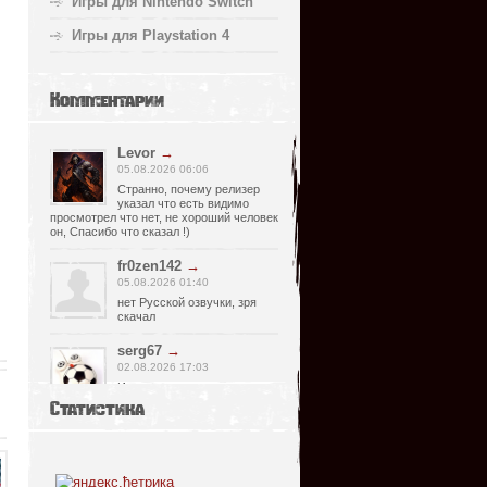
Игры для Nintendo Switch
Игры для Playstation 4
Комментарии
Levor
→
05.08.2026 06:06
Странно, почему релизер
указал что есть видимо
просмотрел что нет, не хороший человек
он, Спасибо что сказал !)
fr0zen142
→
05.08.2026 01:40
нет Русской озвучки, зря
скачал
serg67
→
02.08.2026 17:03
Игра интересная,а снизил
одну звезду за то что нет
Статистика
уменьшения экрана,играешь только на
полном мониторе,очень неудобно!
Спасибо за игру...
glbvoyea5806
→