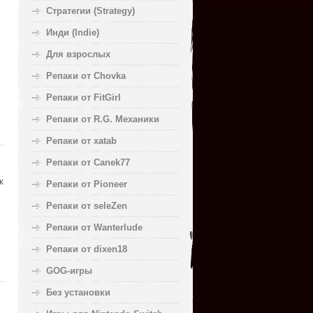
Стратегии (Strategy)
Инди (Indie)
Для взрослых
Репаки от Chovka
Репаки от FitGirl
Репаки от R.G. Механики
Репаки от xatab
Репаки от Canek77
к
Репаки от Pioneer
Репаки от seleZen
Репаки от Wanterlude
Репаки от dixen18
GOG-игры
Без установки