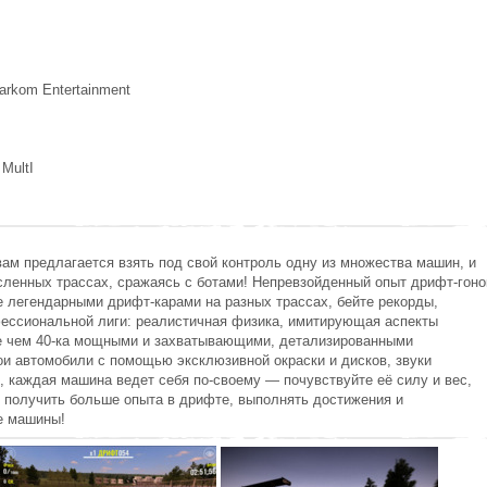
tarkom Entertainment
 MultI
ам предлагается взять под свой контроль одну из множества машин, и
сленных трассах, сражаясь с ботами! Непревзойденный опыт дрифт-гоно
 легендарными дрифт-карами на разных трассах, бейте рекорды,
фессиональной лиги: реалистичная физика, имитирующая аспекты
е чем 40-ка мощными и захватывающими, детализированными
и автомобили с помощью эксклюзивной окраски и дисков, звуки
н, каждая машина ведет себя по-своему — почувствуйте её силу и вес,
т получить больше опыта в дрифте, выполнять достижения и
е машины!