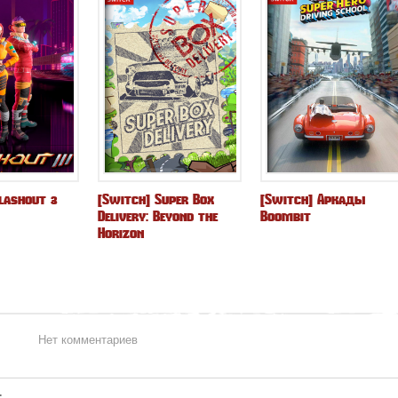
lashout 3
[Switch] Super Box
[Switch] Аркады
Delivery: Beyond the
Boombit
Horizon
Нет комментариев