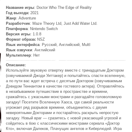
Название игры
: Doctor Who The Edge of Reality
Год выхода:
2021
Жанр
: Adventure
Разработчик
: Maze Theory Ltd, Just Add Water Ltd.
Платформа
: Nintendo Switch
Версия игры
: 1.0.8
Формат образа:
NSZ
Язык интерфейса
: Русский, Английский, MultI
Язык озвучки
: Английский
Мультиплеер
: Нет
Описание:
Используйте звуковую отвертку вместе с тринадцатым Доктором
(озвучиваемой Джоди Уиттакер) и попытайтесь спасти вселенную,
а по пути вас ждет встреча с десятым Доктором (озвучиваемым
Дэвидом Теннантом в качестве гостевого актера). Отправляйтесь
в незабываемое путешествие в пространстве и времени,
сражайтесь с ужасными монстрами и разгадайте головоломную
загадку! Посетите Вселенную Хаоса, где самой реальности
угрожает ряд разрывов времени, объединитесь с двумя
невероятными Докторами и постарайтесь раскрыть непростую
загадку. Новый враг — сразитесь с новой ужасающей угрозой и
сойдитесь в бою с классическими монстрами сериала «Доктор
Кто», включая Далеков, Плачущих ангелов и Киберлюдей. Игра