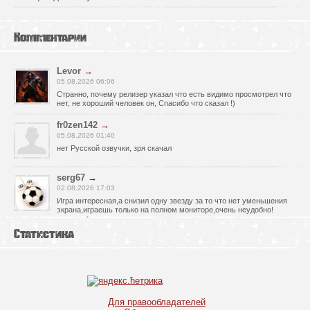
Комментарии
Levor
→
05.08.2026 06:06
Странно, почему релизер указал что есть видимо просмотрел что
нет, не хороший человек он, Спасибо что сказал !)
fr0zen142
→
05.08.2026 01:40
нет Русской озвучки, зря скачал
serg67
→
02.08.2026 17:03
Игра интересная,а снизил одну звезду за то что нет уменьшения
экрана,играешь только на полном мониторе,очень неудобно!
Спасибо за игру!!!
Статистика
glbvoyea5806
→
01.08.2026 10:03
Висит задание На штурм а что делать дальше не пойму всё
испробовал?
serg67
→
Для правообладателей
30.07.2026 00:43