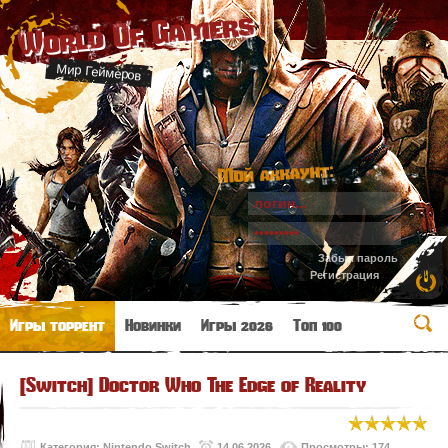
World Of Gamers
Мир Геймеров
Мой аккаунт:
Забыл пароль
Регистрация
Игры торрент
Новинки
Игры 2026
Топ 100
[Switch] Doctor Who The Edge of Reality
Категория:
Nintendo Switch
14.06.2026
Просмотры: 174