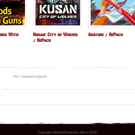
Gods With
Kusan: City of Wolves
Akatori / RePack
/ RePack
Нет комментариев
Copyright World-Of-Gamers.Net © 2026
.