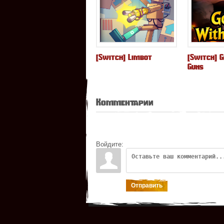
[Switch] Limbot
[Switch] 
Guns
Комментарии
Войдите:
Отправить