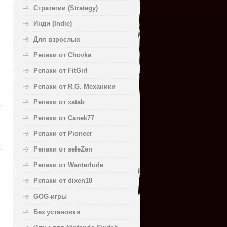
Стратегии (Strategy)
Инди (Indie)
Для взрослых
Репаки от Chovka
Репаки от FitGirl
Репаки от R.G. Механики
Репаки от xatab
Репаки от Canek77
Репаки от Pioneer
Репаки от seleZen
Репаки от Wanterlude
Репаки от dixen18
GOG-игры
Без установки