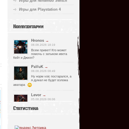
Игры для Nintendo Switch
Игры для Playstation 4
Комментарии
Hronos
→
08.08.2026 18:19
Всем привет! Кто может
помочь с затыком ивета
Кейт и Джилл?
PaVuK
→
08.08.2026 08:49
Ну норм voic постарался, а
я думал не будет взлома
аватара
Levor
→
05.08.2026 06:06
Странно, почему релизер
Статистика
указал что есть видимо
просмотрел что нет, не хороший человек
он, Спасибо что сказал !)
fr0zen142
→