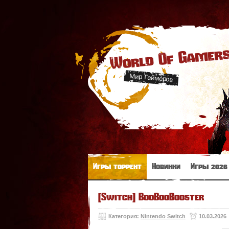
World Of Gamer
Мир Геймеров
Игры торрент
Новинки
Игры 2026
[Switch] BooBooBooster
Категория:
Nintendo Switch
10.03.2026