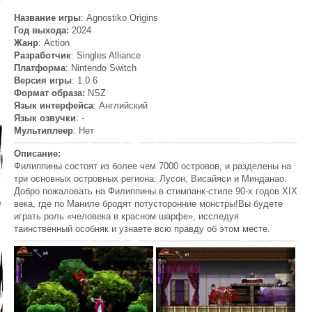
Название игры
: Agnostiko Origins
Год выхода:
2024
Жанр
: Action
Разработчик
: Singles Alliance
Платформа
: Nintendo Switch
Версия игры
: 1.0.6
Формат образа:
NSZ
Язык интерфейса
: Английский
Язык озвучки
: -
Мультиплеер
: Нет
Описание:
Филиппины состоят из более чем 7000 островов, и разделены на
три основных островных региона: Лусон, Висайяси и Минданао.
Добро пожаловать на Филиппины в стимпанк-стиле 90-х годов XIX
века, где по Маниле бродят потусторонние монстры!Вы будете
играть роль «человека в красном шарфе», исследуя
таинственный особняк и узнаете всю правду об этом месте.