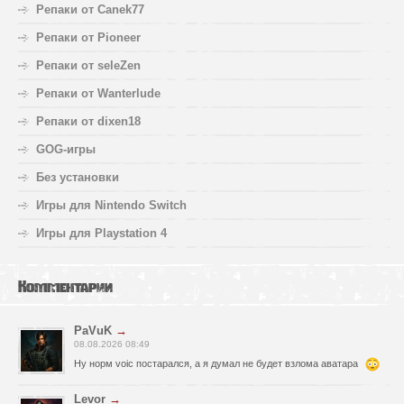
Репаки от Canek77
Репаки от Pioneer
Репаки от seleZen
Репаки от Wanterlude
Репаки от dixen18
GOG-игры
Без установки
Игры для Nintendo Switch
Игры для Playstation 4
Комментарии
PaVuK
→
08.08.2026 08:49
Ну норм voic постарался, а я думал не будет взлома аватара
Levor
→