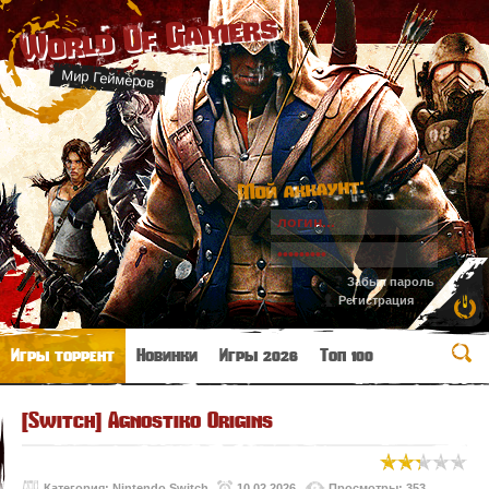
World Of Gamers
Мир Геймеров
Мой аккаунт:
Забыл пароль
Регистрация
Игры торрент
Новинки
Игры 2026
Топ 100
[Switch] Agnostiko Origins
Категория:
Nintendo Switch
10.02.2026
Просмотры: 353