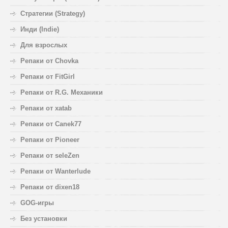
Стратегии (Strategy)
Инди (Indie)
Для взрослых
Репаки от Chovka
Репаки от FitGirl
Репаки от R.G. Механики
Репаки от xatab
Репаки от Canek77
Репаки от Pioneer
Репаки от seleZen
Репаки от Wanterlude
Репаки от dixen18
GOG-игры
Без установки