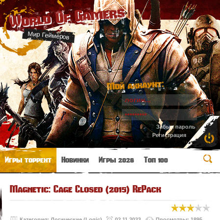
World Of Gamers
Мир Геймеров
Мой аккаунт:
Забыл пароль
Регистрация
Игры торрент
Новинки
Игры 2026
Топ 100
Magnetic: Cage Closed (2015) RePack
Категория:
Логические (Logic)
02.11.2023
Просмотры: 1895