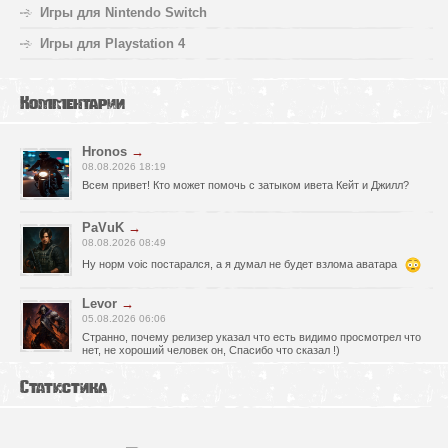
Игры для Nintendo Switch
Игры для Playstation 4
Комментарии
Hronos
→
08.08.2026 18:19
Всем привет! Кто может помочь с затыком ивета Кейт и Джилл?
PaVuK
→
08.08.2026 08:49
Ну норм voic постарался, а я думал не будет взлома аватара
Levor
→
05.08.2026 06:06
Странно, почему релизер указал что есть видимо просмотрел что
нет, не хороший человек он, Спасибо что сказал !)
fr0zen142
→
Статистика
05.08.2026 01:40
нет Русской озвучки, зря скачал