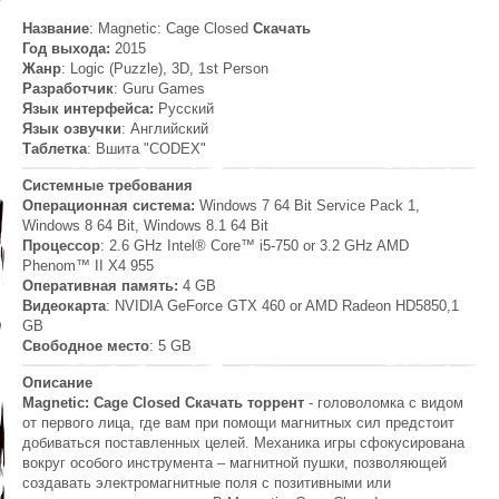
Название
: Magnetic: Cage Closed
Скачать
Год выхода:
2015
Жанр
: Logic (Puzzle), 3D, 1st Person
Разработчик
: Guru Games
Язык интерфейса:
Русский
Язык озвучки
: Английский
Таблетка
: Вшита "CODEX"
Системные требования
Операционная система:
Windows 7 64 Bit Service Pack 1,
Windows 8 64 Bit, Windows 8.1 64 Bit
Процессор
: 2.6 GHz Intel® Core™ i5-750 or 3.2 GHz AMD
Phenom™ II X4 955
Оперативная память:
4 GB
Видеокарта
: NVIDIA GeForce GTX 460 or AMD Radeon HD5850,1
GB
Свободное место
: 5 GB
Описание
Magnetic: Cage Closed Скачать торрент
- головоломка с видом
от первого лица, где вам при помощи магнитных сил предстоит
добиваться поставленных целей. Механика игры сфокусирована
вокруг особого инструмента – магнитной пушки, позволяющей
создавать электромагнитные поля с позитивными или