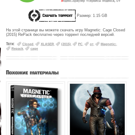
Скачать торрент
Размер: 1.15 GB
На этой странице вы можете скачать игру Magnetic: Cage Closed
(2015) RePack бесплатно через торрент последней версий.
Теги:
Closed
,
XLASER
,
(2015)
,
PC
,
от
,
Magnetic:
,
Repack
,
cage
Похожие материалы