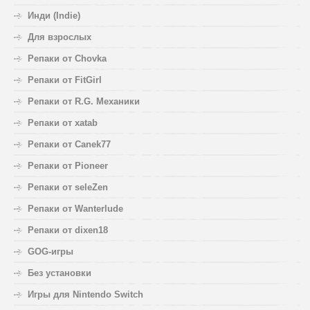
Инди (Indie)
Для взрослых
Репаки от Chovka
Репаки от FitGirl
Репаки от R.G. Механики
Репаки от xatab
Репаки от Canek77
Репаки от Pioneer
Репаки от seleZen
Репаки от Wanterlude
Репаки от dixen18
GOG-игры
Без установки
Игры для Nintendo Switch