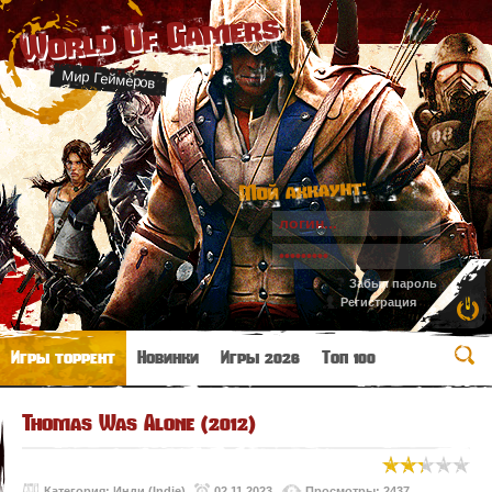
World Of Gamers
Мир Геймеров
Мой аккаунт:
Забыл пароль
Регистрация
Игры торрент
Новинки
Игры 2026
Топ 100
Thomas Was Alone (2012)
Категория:
Инди (Indie)
02.11.2023
Просмотры: 2437