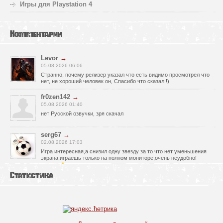
Игры для Playstation 4
Комментарии
Levor
→
05.08.2026 06:06
Странно, почему релизер указал что есть видимо просмотрел что
нет, не хороший человек он, Спасибо что сказал !)
fr0zen142
→
05.08.2026 01:40
нет Русской озвучки, зря скачал
serg67
→
02.08.2026 17:03
Игра интересная,а снизил одну звезду за то что нет уменьшения
экрана,играешь только на полном мониторе,очень неудобно!
Спасибо за игру!!!
Статистика
glbvoyea5806
→
01.08.2026 10:03
Висит задание На штурм а что делать дальше не пойму всё
испробовал?
serg67
→