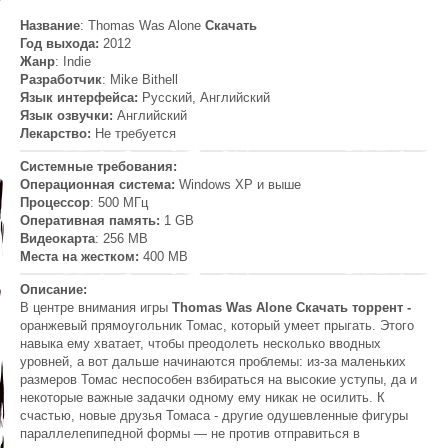
Название
: Thomas Was Alone
Скачать
Год выхода:
2012
Жанр
: Indie
Разработчик
: Mike Bithell
Язык интерфейса:
Русский, Английский
Язык озвучки:
Английский
Лекарство:
Не требуется
Системные требования:
Операционная система:
Windows XP и выше
Процессор
: 500 МГц
Оперативная память:
1 GB
Видеокарта
: 256 MB
Места на жестком:
400 MB
Описание:
В центре внимания игры
Thomas Was Alone Скачать торрент -
оранжевый прямоугольник Томас, который умеет прыгать. Этого
навыка ему хватает, чтобы преодолеть несколько вводных
уровней, а вот дальше начинаются проблемы: из-за маленьких
размеров Томас неспособен взбираться на высокие уступы, да и
некоторые важные задачки одному ему никак не осилить. К
счастью, новые друзья Томаса - другие одушевленные фигуры
параллелепипедной формы — не против отправиться в