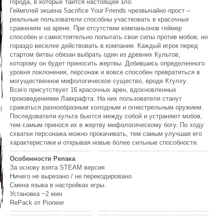
города, в которых таится настоящее зло.
Геймплей экшена Sacrifice Your Friends чрезвычайно прост –
реальные пользователи способны участвовать в красочных
сражениях на арене. При отсутствии компаньонов геймер
способен и самостоятельно попытать свои силы против мобов, но
гораздо веселее действовать в компании. Каждый игрок перед
стартом битвы обязан выбрать один из древних Культов,
которому он будет приносить жертвы. Добившись определенного
уровня поклонения, персонаж и вовсе способен превратиться в
могущественное мифологическое существо, вроде Ктулху.
Всего присутствует 16 красочных арен, вдохновленных
произведениями Лавкрафта. На них пользователи станут
сражаться разнообразным холодным и огнестрельным оружием.
Последователи культа бьются между собой и устраняют мобов,
тем самым принося их в жертву мифологическому богу. По ходу
схватки персонажа можно прокачивать, тем самым улучшая его
характеристики и открывая новые более сильные способности.
Особенности Репака
За основу взята STEAM версия
Ничего не вырезано / не перекодировано.
Смена языка в настройках игры.
Установка ~2 мин
RePack от Pioneer