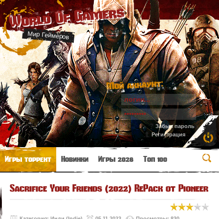
World Of Gamers
Мир Геймеров
Мой аккаунт:
Забыл пароль
Регистрация
Игры торрент
Новинки
Игры 2026
Топ 100
Sacrifice Your Friends (2022) RePack от Pioneer
Категория:
Инди (Indie)
05.11.2023
Просмотры: 830