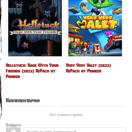
Hellstuck: Rage With Your
Very Very Valet (2022)
Friends (2022) RePack от
RePack от Pioneer
Pioneer
Комментарии
Нет комментариев
Войдите: