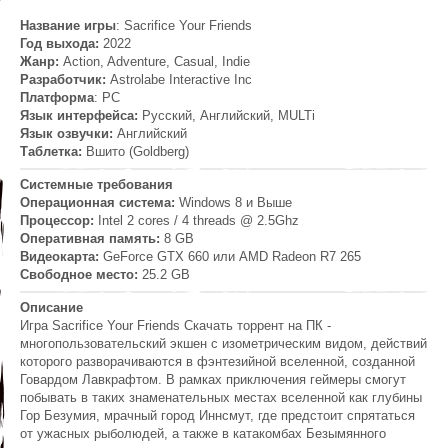
Название игры
: Sacrifice Your Friends
Год выхода:
2022
Жанр:
Action, Adventure, Casual, Indie
Разработчик:
Astrolabe Interactive Inc
Платформа
: PC
Язык интерфейса:
Русский, Английский, MULTi
Язык озвучки:
Английский
Таблетка:
Вшито (Goldberg)
Системные требования
Операционная система:
Windows 8 и Выше
Процессор:
Intel 2 cores / 4 threads @ 2.5Ghz
Оперативная память:
8 GB
Видеокарта:
GeForce GTX 660 или AMD Radeon R7 265
Свободное место:
25.2 GB
Описание
Игра Sacrifice Your Friends Скачать торрент на ПК -
многопользовательский экшен с изометрическим видом, действий
которого разворачиваются в фэнтезийной вселенной, созданной
Говардом Лавкрафтом. В рамках приключения геймеры смогут
побывать в таких знаменательных местах вселенной как глубины
Гор Безумия, мрачный город Иннсмут, где предстоит спрятаться
от ужасных рыболюдей, а также в катакомбах Безымянного