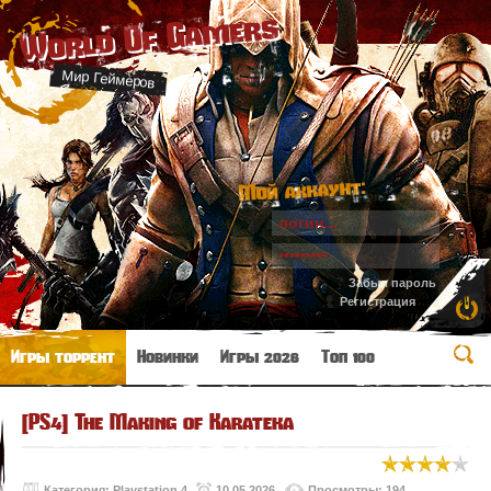
World Of Gamers
Мир Геймеров
Мой аккаунт:
Забыл пароль
Регистрация
Игры торрент
Новинки
Игры 2026
Топ 100
[PS4] The Making of Karateka
Категория:
Playstation 4
10.05.2026
Просмотры: 194