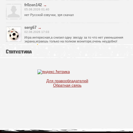
fr0zen142
→
05.08.2026 01:40
нет Русской озвучки, зря скачал
serg67
→
02.08.2026 17:03
Игра интересная,а снизил одну звезду за то что нет уменьшения
экрана,играешь только на полном мониторе,очень неудобно!
Спасибо за игру!!!
Статистика
glbvoyea5806
→
01.08.2026 10:03
Висит задание На штурм а что делать дальше не пойму всё
испробовал?
serg67
→
Для правообладателей
30.07.2026 00:43
Обратная связь
Просто шикарная игрушка! Спасибо огромное!!!
Max54
→
25.07.2026 11:53
как быть если при окончании дня игра вылитает?
serg67
→
21.07.2026 16:32