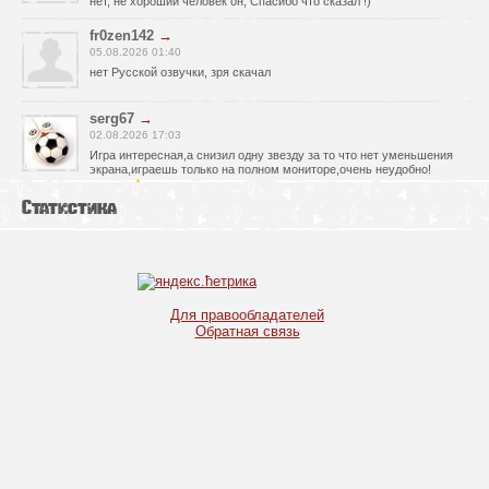
нет, не хороший человек он, Спасибо что сказал !)
fr0zen142
→
05.08.2026 01:40
нет Русской озвучки, зря скачал
serg67
→
02.08.2026 17:03
Игра интересная,а снизил одну звезду за то что нет уменьшения
экрана,играешь только на полном мониторе,очень неудобно!
Спасибо за игру!!!
Статистика
glbvoyea5806
→
01.08.2026 10:03
Висит задание На штурм а что делать дальше не пойму всё
испробовал?
serg67
→
Для правообладателей
30.07.2026 00:43
Обратная связь
Просто шикарная игрушка! Спасибо огромное!!!
Max54
→
25.07.2026 11:53
как быть если при окончании дня игра вылитает?
serg67
→