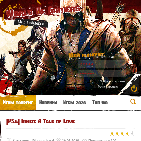
World Of Gamers
Мир Геймеров
Мой аккаунт:
Забыл пароль
Регистрация
Игры торрент
Новинки
Игры 2026
Топ 100
[PS4] Inked: A Tale of Love
Категория:
Playstation 4
10.05.2026
Просмотры: 107