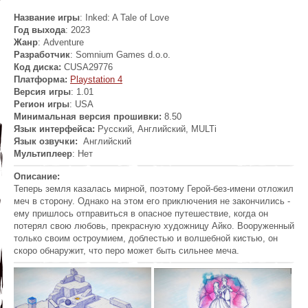
Название игры
: Inked: A Tale of Love
Год выхода
: 2023
Жанр
: Adventure
Разработчик
:
Somnium Games d.o.o.
Код диска:
CUSA29776
Платформа:
Playstation 4
Версия игры
: 1.01
Регион игры
: USA
Минимальная версия прошивки:
8.50
Язык интерфейса:
Русский, Английский, MULTi
Язык озвучки:
Английский
Мультиплеер
: Heт
Описание:
Теперь земля казалась мирной, поэтому Герой-без-имени отложил
меч в сторону. Однако на этом его приключения не закончились -
ему пришлось отправиться в опасное путешествие, когда он
потерял свою любовь, прекрасную художницу Айко. Вооруженный
только своим остроумием, доблестью и волшебной кистью, он
скоро обнаружит, что перо может быть сильнее меча.