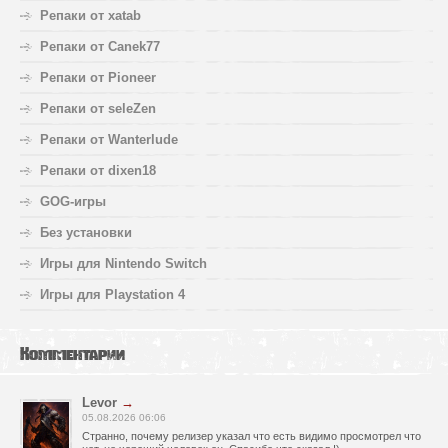
Репаки от xatab
Репаки от Canek77
Репаки от Pioneer
Репаки от seleZen
Репаки от Wanterlude
Репаки от dixen18
GOG-игры
Без установки
Игры для Nintendo Switch
Игры для Playstation 4
Комментарии
Levor
→
05.08.2026 06:06
Странно, почему релизер указал что есть видимо просмотрел что