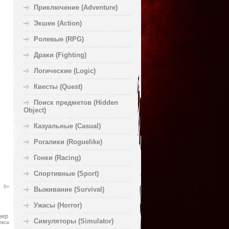
Приключение (Adventure)
Экшен (Action)
Ролевые (RPG)
Драки (Fighting)
Логические (Logic)
Квесты (Quest)
Поиск предметов (Hidden
Object)
Казуальные (Casual)
Рогалики (Roguelike)
Гонки (Racing)
Спортивные (Sport)
Выживание (Survival)
Ужасы (Horror)
Симуляторы (Simulator)