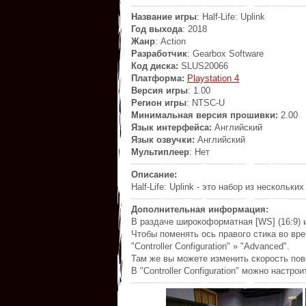
Название игры
: Half-Life: Uplink
Год выхода
: 2018
Жанр
: Action
Разработчик
:
Gearbox Software
Код диска:
SLUS20066
Платформа:
Playstation 4
Версия игры
: 1.00
Регион игры
: NTSC-U
Минимальная версия прошивки:
2.00
Язык интерфейса:
Английский
Язык озвучки:
Английский
Мультиплеер
: Heт
Описание:
Half-Life: Uplink - это набор из нескольк
Дополнительная информация:
В раздаче широкоформатная [WS] (16:9) и
Чтобы поменять ось правого стика во вре
"Controller Configuration" » "Advanced".
Там же вы можете изменить скорость пов
В "Controller Configuration" можно настр