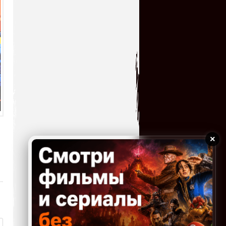
Отличная игрушка и как я ее
пропустил в свое
время,теперь поиграл с
удовольствием!!! Большое спасибо!!!
serg67
→
12.07.2026 23:52
Очень классная
игрушка,большое спасибо!!!
kogokary
→
10.07.2026 16:14
×
glbvoyea5806
→
10.07.2026 06:31
У кого нибудь есть чит код
на игру ?
serg67
→
09.07.2026 14:32
Сыграл в эту увлекательную
игрушку! Огромное всем
спасибо!!!!