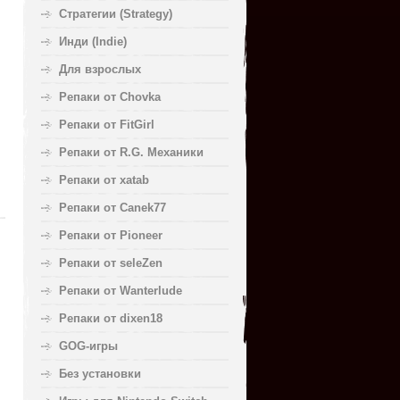
Стратегии (Strategy)
Инди (Indie)
Для взрослых
Репаки от Chovka
Репаки от FitGirl
Репаки от R.G. Механики
Репаки от xatab
Репаки от Canek77
Репаки от Pioneer
Репаки от seleZen
Репаки от Wanterlude
Репаки от dixen18
GOG-игры
Без установки