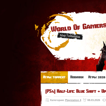
World Of Gamer
Мир Геймеров
Игры торрент
Новинки
Игры 2026
[PS4] Half-Life: Blue Shift + U
Категория:
Playstation 4
08.03.2026