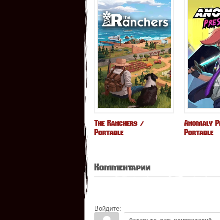
The Ranchers /
Anomaly P
Portable
Portable
Комментарии
Войдите: