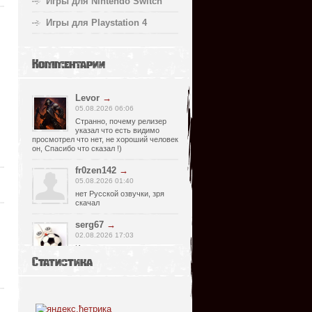
Игры для Nintendo Switch
Игры для Playstation 4
Комментарии
Levor
→
05.08.2026 06:06
Странно, почему релизер
указал что есть видимо
просмотрел что нет, не хороший человек
он, Спасибо что сказал !)
fr0zen142
→
05.08.2026 01:40
нет Русской озвучки, зря
скачал
serg67
→
02.08.2026 17:03
Игра интересная,а снизил
одну звезду за то что нет
Статистика
уменьшения экрана,играешь только на
полном мониторе,очень неудобно!
Спасибо за игру!!!
glbvoyea5806
→