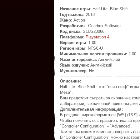
Название игры
: Half-Life: Blue Shift
Год выхода
: 2018
Жанр
: Action
Разработчик
:
Gearbox Software
Код диска:
SLUS20066
Платформа:
Playstation 4
Версия игры
: 1.00
Регион игры
: NTSC-U
Минимальная версия прошивки:
2.00
Язык интерфейса:
Английский
Язык озвучки:
Английский
Мультиплеер
: Heт
Описание:
Half-Life: Blue Shift - это "спин-офф" иг
Mesa".
Вам предстоит сыграть за охранника ком
лаборатории, захваченной пришельцами 
Дополнительная информация:
В раздаче широкоформатная [WS] (16:9) и
Чтобы поменять ось правого стика во вре
"Controller Configuration" » "Advanced".
Там же вы можете изменить скорость пов
В "Controller Configuration" можно настр