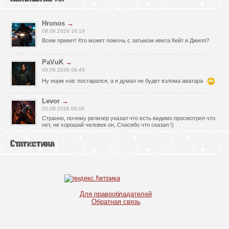
Hronos
→
08.08.2026 18:19
Всем привет! Кто может помочь с затыком ивета Кейт и Джилл?
PaVuK
→
08.08.2026 08:49
Ну норм voic постарался, а я думал не будет взлома аватара
Levor
→
05.08.2026 06:06
Странно, почему релизер указал что есть видимо просмотрел что
нет, не хороший человек он, Спасибо что сказал !)
fr0zen142
→
Статистика
05.08.2026 01:40
нет Русской озвучки, зря скачал
serg67
→
02.08.2026 17:03
Для правообладателей
Игра интересная,а снизил одну звезду за то что нет уменьшения
Обратная связь
экрана,играешь только на полном мониторе,очень неудобно!
Спасибо за игру!!!