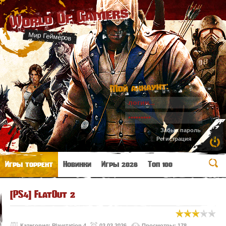
World Of Gamers
Мир Геймеров
Мой аккаунт:
Забыл пароль
Регистрация
Игры торрент
Новинки
Игры 2026
Топ 100
[PS4] FlatOut 2
Категория:
Playstation 4
03.03.2026
Просмотры: 178