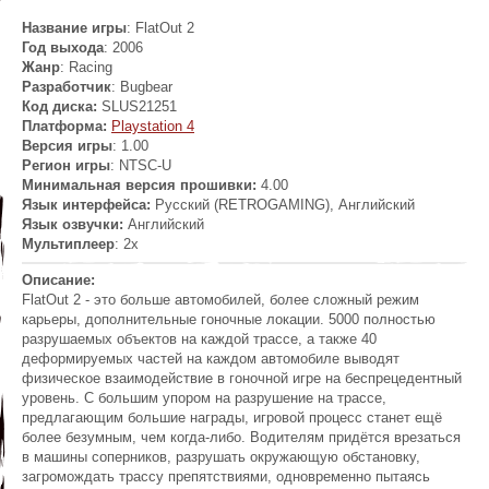
Название игры
: FlatOut 2
Год выхода
: 2006
Жанр
: Racing
Разработчик
:
Bugbear
Код диска:
SLUS21251
Платформа:
Playstation 4
Версия игры
: 1.00
Регион игры
: NTSC-U
Минимальная версия прошивки:
4.00
Язык интерфейса:
Русский (RETROGAMING), Английский
Язык озвучки:
Английский
Мультиплеер
: 2x
Описание:
FlatOut 2 - это больше автомобилей, более сложный режим
карьеры, дополнительные гоночные локации. 5000 полностью
разрушаемых объектов на каждой трассе, а также 40
деформируемых частей на каждом автомобиле выводят
физическое взаимодействие в гоночной игре на беспрецедентный
уровень. С большим упором на разрушение на трассе,
предлагающим большие награды, игровой процесс станет ещё
более безумным, чем когда-либо. Водителям придётся врезаться
в машины соперников, разрушать окружающую обстановку,
загромождать трассу препятствиями, одновременно пытаясь