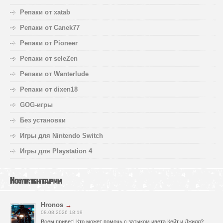
Репаки от xatab
Репаки от Canek77
Репаки от Pioneer
Репаки от seleZen
Репаки от Wanterlude
Репаки от dixen18
GOG-игры
Без установки
Игры для Nintendo Switch
Игры для Playstation 4
Комментарии
Hronos
→
08.08.2026 18:19
Всем привет! Кто может помочь с затыком ивета Кейт и Джилл?