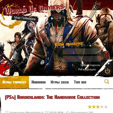
World Of Gamers
Мир Геймеров
Мой аккаунт:
Забыл пароль
Регистрация
Игры торрент
Новинки
Игры 2026
Топ 100
[PS4] Borderlands: The Handsome Collection
Категория:
Playstation 4
07.03.2026
Просмотры: 321