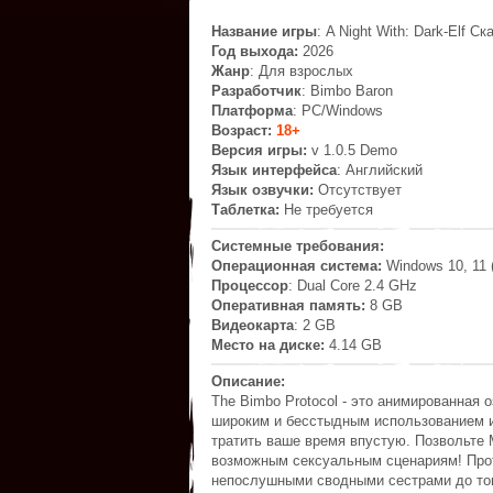
Название игры
: A Night With: Dark-Elf Ск
Год выхода:
2026
Жанр
: Для взрослых
Разработчик
: Bimbo Baron
Платформа
: PC/Windows
Возраст:
18+
Версия игры:
v 1.0.5 Demo
Язык интерфейса
: Английский
Язык озвучки:
Отсутствует
Таблетка:
Не требуется
Системные требования:
Операционная система:
Windows 10, 11 (
Процессор
: Dual Core 2.4 GHz
Оперативная память:
8 GB
Видеокарта
: 2 GB
Место на диске:
4.14 GB
Описание:
The Bimbo Protocol - это анимированная 
широким и бесстыдным использованием ис
тратить ваше время впустую. Позвольте 
возможным сексуальным сценариям! Проток
непослушными сводными сестрами до тог