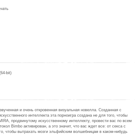
ачать
64-bit)
озвученная и очень откровенная визуальная новелла. Созданная с
кусственного интеллекта эта порноигра создана не для того, чтобы
MIRA, продвинутому искусственному интеллекту, провести вас по всем
ол Bimbo активирован, а это значит, что вас ждет все: от секса с
о, чтобы вытрахать мозги эльфийским волшебницам в каком-нибудь