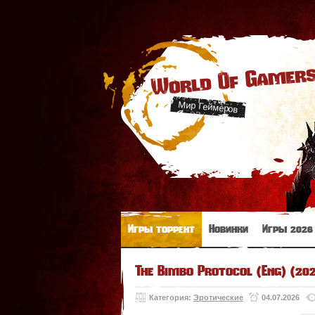
World Of Gamer
Мир Геймеров
Игры торрент
Новинки
Игры 2026
The Bimbo Protocol (Eng) (20
Категория:
Эротические
04.07.2026