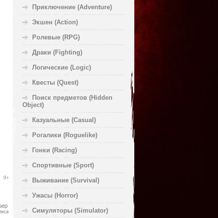
Приключение (Adventure)
Экшен (Action)
Ролевые (RPG)
Драки (Fighting)
Логические (Logic)
Квесты (Quest)
Поиск предметов (Hidden
Object)
Казуальные (Casual)
Рогалики (Roguelike)
Гонки (Racing)
Спортивные (Sport)
Выживание (Survival)
Ужасы (Horror)
Симуляторы (Simulator)