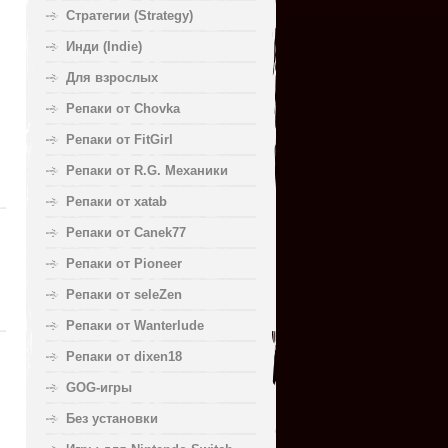
Стратегии (Strategy)
Инди (Indie)
Для взрослых
Репаки от Chovka
Репаки от FitGirl
Репаки от R.G. Механики
Репаки от xatab
Репаки от Canek77
Репаки от Pioneer
Репаки от seleZen
Репаки от Wanterlude
Репаки от dixen18
GOG-игры
Без установки