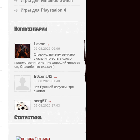
Игры для Nintendo Switch
Игры для Playstation 4
Комментарии
Levor
→
05.08.2026 06:06
Странно, почему релизер
указал что есть видимо
просмотрел что нет, не хороший человек
он, Спасибо что сказал !)
fr0zen142
→
05.08.2026 01:40
нет Русской озвучки, зря
скачал
serg67
→
02.08.2026 17:03
Игра интересная,а снизил
одну звезду за то что нет
Статистика
уменьшения экрана,играешь только на
полном мониторе,очень неудобно!
Спасибо за игру!!!
glbvoyea5806
→