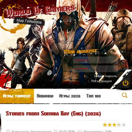
World Of Gamers
Мир Геймеров
Мой аккаунт:
Забыл пароль
Регистрация
Игры торрент
Новинки
Игры 2026
Топ 100
Stories from Somnia Bay (Eng) (2026)
Категория:
Эротические
20.07.2026
Просмотры: 1180