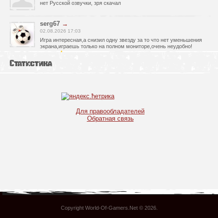
нет Русской озвучки, зря скачал
serg67
→
02.08.2026 17:03
Игра интересная,а снизил одну звезду за то что нет уменьшения
экрана,играешь только на полном мониторе,очень неудобно!
Спасибо за игру!!!
Статистика
glbvoyea5806
→
01.08.2026 10:03
Висит задание На штурм а что делать дальше не пойму всё
испробовал?
serg67
→
Для правообладателей
30.07.2026 00:43
Обратная связь
Просто шикарная игрушка! Спасибо огромное!!!
Max54
→
25.07.2026 11:53
как быть если при окончании дня игра вылитает?
serg67
→
21.07.2026 16:32
Отличная игрушка,как и вся серия,огромное спасибо!!!
Copyright World-Of-Gamers.Net © 2026
.