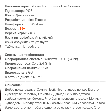
Название игры
: Stories from Somnia Bay Скачать
Год выхода:
2026
Жанр
: Для взрослых
Разработчик
: Nine-Tempos
Платформа
: PC/Windows
Возраст:
18+
Версия игры:
v 0.3
Язык интерфейса
: Английский
Язык озвучки:
Отсутствует
Таблетка:
Не требуется
Системные требования:
Операционная система:
Windows 10, 11 (64-bit)
Процессор
: Dual Core 2.4 GHz
Оперативная память:
8 GB
Видеокарта
: 2 GB
Место на диске:
961 MB
Описание:
Добро пожаловать в Сомния-Бей. Что-то здесь не так. Вы это
чувствуете. У Моник, Оливии и Дэвида не было другого
выбора кроме как бежать. Что бы ни произошло между Моник и
Эдвардом - могущественным богатым опасным человеком - этого
было достаточно чтобы в одночасье оставить все позади. Это