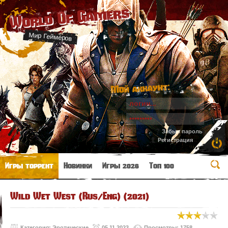
World Of Gamers
Мир Геймеров
Мой аккаунт:
Забыл пароль
Регистрация
Игры торрент
Новинки
Игры 2026
Топ 100
Wild Wet West (Rus/Eng) (2021)
Категория:
Эротические
05.11.2023
Просмотры: 1758