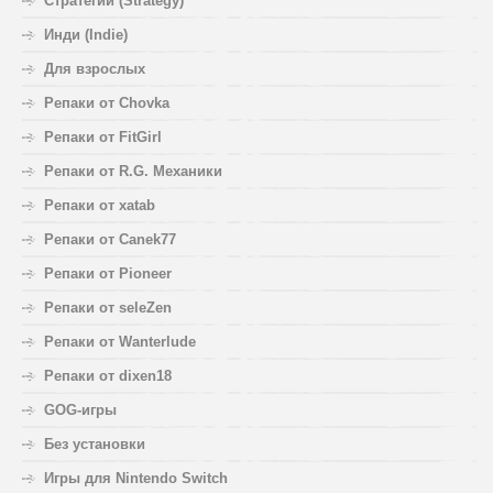
Стратегии (Strategy)
Инди (Indie)
Для взрослых
Репаки от Chovka
Репаки от FitGirl
Репаки от R.G. Механики
Репаки от xatab
Репаки от Canek77
Репаки от Pioneer
Репаки от seleZen
Репаки от Wanterlude
Репаки от dixen18
GOG-игры
Без установки
Игры для Nintendo Switch