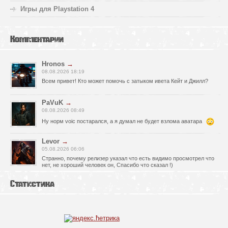
Игры для Playstation 4
Комментарии
Hronos
→
08.08.2026 18:19
Всем привет! Кто может помочь с затыком ивета Кейт и Джилл?
PaVuK
→
08.08.2026 08:49
Ну норм voic постарался, а я думал не будет взлома аватара
Levor
→
05.08.2026 06:06
Странно, почему релизер указал что есть видимо просмотрел что
нет, не хороший человек он, Спасибо что сказал !)
fr0zen142
→
Статистика
05.08.2026 01:40
нет Русской озвучки, зря скачал
serg67
→
02.08.2026 17:03