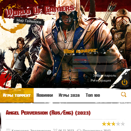
World Of Gamers
Мир Геймеров
Мой аккаунт:
Забыл пароль
Регистрация
Игры торрент
Новинки
Игры 2026
Топ 100
Angel Perversion (Rus/Eng) (2023)
Категория:
Эротические
06.11.2023
Просмотры: 3542