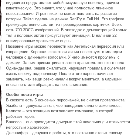
видеоигра представляет собой визуальную новеллу, причем
кинетическую. Это значит, что у неё полностью линейное
повествование. Игрок никак не может повлиять на развитие
истории. Тайтл сделан на движке Ren'Py в Full Hd. Его графика
преимущественно состоит из пререндеренных картинок. Всего
есть 700 3DCG изображений. В эпизодах с демонстрацией голых
тел и половых актов присутствуют анимация. В наличии 22
анимированные эротические сцены.
Название игры можно перевести как Ангельская перверсия или
извращение. Короткая сюжетная линия повествует о молодом
человеке с длинными волосами. У него имеются проблемы с
дамами. За ним присматривает ангел-хранитель женского пола.
Однажды она, решив сжалиться, нарушает правила и облегчает
жизнь своему подопечному. После этого парень начинает
замечать, как вещи резко начали вокруг меняться, а барышни
внезапно стали обращать на него внимание.
Особенности игры
В сюжете есть 5 основных персонажей, не считая протагониста:
Умабела – девушка-ангел, чьё поведение сильно изменилось;
Калиста – эта женщина возглавляет компанию, в которой
работает герой;
Ванесса – она приходится дочерью этой начальнице и отличается
непростым характером;
Дженнифер – девушка с работы, что постоянно ставит своему