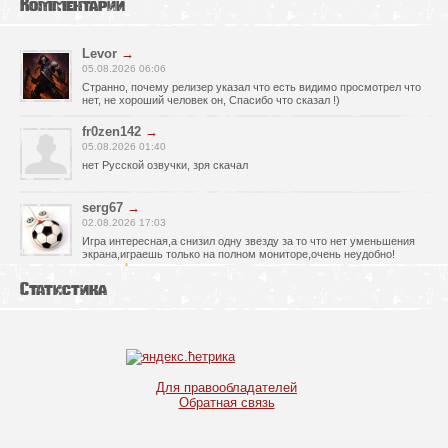
Комментарии
Levor
→
05.08.2026 06:06
Странно, почему релизер указал что есть видимо просмотрел что
нет, не хороший человек он, Спасибо что сказал !)
fr0zen142
→
05.08.2026 01:40
нет Русской озвучки, зря скачал
serg67
→
02.08.2026 17:03
Игра интересная,а снизил одну звезду за то что нет уменьшения
экрана,играешь только на полном мониторе,очень неудобно!
Спасибо за игру!!!
Статистика
glbvoyea5806
→
01.08.2026 10:03
Висит задание На штурм а что делать дальше не пойму всё
испробовал?
serg67
→
Для правообладателей
30.07.2026 00:43
Обратная связь
Просто шикарная игрушка! Спасибо огромное!!!