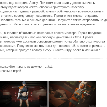
взять под контроль Асоку. При этом сила воли у девчонки очень
вынуждает юзеров искать способы приструнить красотку.
риходится насладиться разнообразными эр#тическими возможностями и
 служить своему ситху-повелителю. Протагонист сможет отдавать
выполнять грязные и п#шлые делишки. Получится также отправлять не д
днем, чтобы получать за это деньги и покупать новые предметы,
ть, выполняя п#хотливые пожелания своего мастера. Герою придется
быней, наслаждаясь полной свободой действий в с#ксе. Проект
в, которые уже достигли совершеннолетия, из-за обильного количества
рсонажами. Получится менять позы для пошлостей, а также опробовать
, которые придут в голову ситху. Скачать игру Асока в Изгнании /
пользуйте пароль из документа .txt.
 папки с игрой.