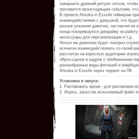
завершить древний ритуал ситхов, чтобы 
противится происходящим событиям, что 
В проекте Ahsoka in Exxxile геймерам п
взаимодействиями с девушкой, что будет
разные указания дамочке, заставляя ее 
конца покорившуюся джедайку на работу 
аксессуары для персонализации и т.д.
Ночью же девчонка будет покорно служи
всячески взаимодействовать со своей ра
рассчитан на взрослую аудиторию игроко
п#рно-сценок и кадров с обн#женными пе
разнообразные виды фетишей и извр#щений
Ahsoka in Exxxile через торрент на ПК.
Установка и запуск:
1. Распаковать архив - для распаковки ис
2. Играть, запустив исполняемый файл из