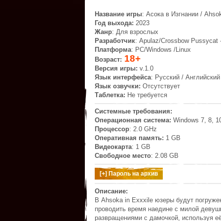
Название игры
: Асока в Изгнании / Ahso
Год выхода:
2023
Жанр
: Для взрослых
Разработчик
: Apulaz/Crossbow Pussycat 
Платформа
: PC/Windows /Linux
18+
Возраст:
Версия игры:
v.1.0
Язык интерфейса
: Русский / Английский
Язык озвучки:
Отсутствует
Таблетка:
Не требуется
Системные требования:
Операционная система:
Windows 7, 8, 1
Процессор
: 2.0 GHz
Оперативная память:
1 GB
Видеокарта
: 1 GB
Свободное место
: 2.08 GB
Описание:
В Ahsoka in Exxxile юзеры будут погруж
проводить время наедине с милой девуш
развращениями с дамочкой, используя её