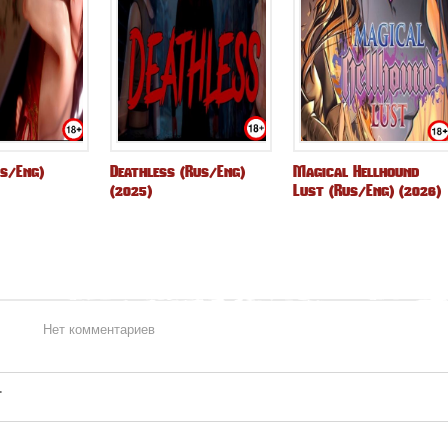
us/Eng)
Deathless (Rus/Eng)
Magical Hellhound
(2025)
Lust (Rus/Eng) (2026)
Нет комментариев