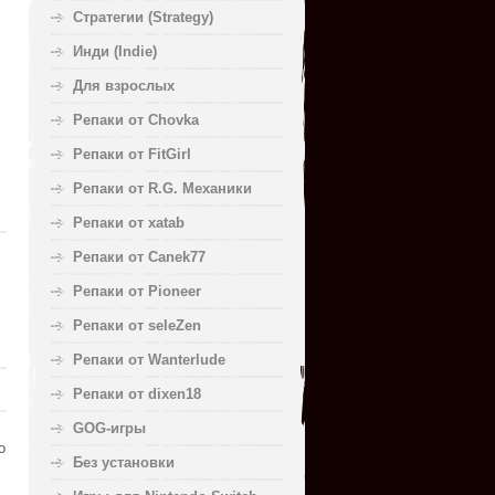
Стратегии (Strategy)
Инди (Indie)
Для взрослых
Репаки от Chovka
Репаки от FitGirl
Репаки от R.G. Механики
Репаки от xatab
Репаки от Canek77
Репаки от Pioneer
Репаки от seleZen
Репаки от Wanterlude
Репаки от dixen18
GOG-игры
о
Без установки