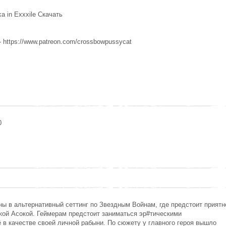
ka in Exxxile Скачать
- https://www.patreon.com/crossbowpussycat
0
ены в альтернативный сеттинг по Звездным Войнам, где предстоит приятн
кой Асокой. Геймерам предстоит заниматься эр#тическими
 в качестве своей личной рабыни. По сюжету у главного героя вышло