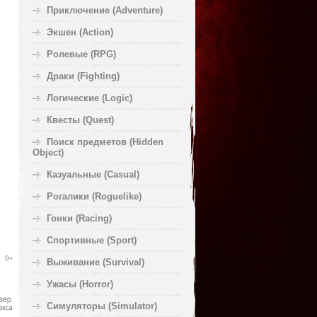
Приключение (Adventure)
Экшен (Action)
Ролевые (RPG)
Драки (Fighting)
Логические (Logic)
Квесты (Quest)
Поиск предметов (Hidden
Object)
Казуальные (Casual)
Рогалики (Roguelike)
Гонки (Racing)
Спортивные (Sport)
Выживание (Survival)
Ужасы (Horror)
Симуляторы (Simulator)