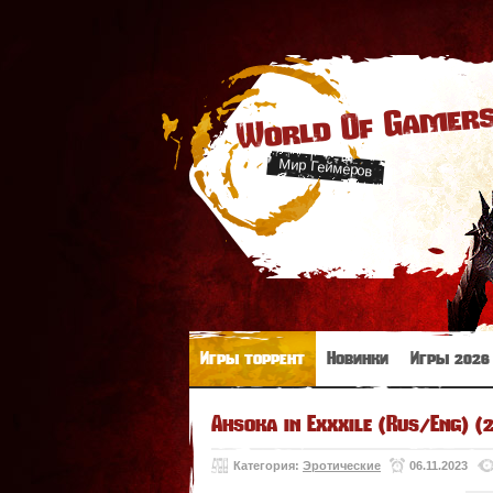
World Of Gamer
Мир Геймеров
Игры торрент
Новинки
Игры 2026
Ahsoka in Exxxile (Rus/Eng) (
Категория:
Эротические
06.11.2023