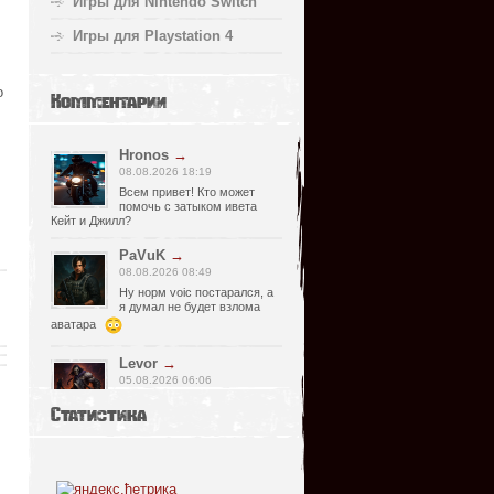
Игры для Nintendo Switch
Игры для Playstation 4
о
Комментарии
Hronos
→
08.08.2026 18:19
Всем привет! Кто может
помочь с затыком ивета
Кейт и Джилл?
PaVuK
→
08.08.2026 08:49
Ну норм voic постарался, а
я думал не будет взлома
аватара
Levor
→
05.08.2026 06:06
Странно, почему релизер
Статистика
указал что есть видимо
просмотрел что нет, не хороший человек
он, Спасибо что сказал !)
fr0zen142
→