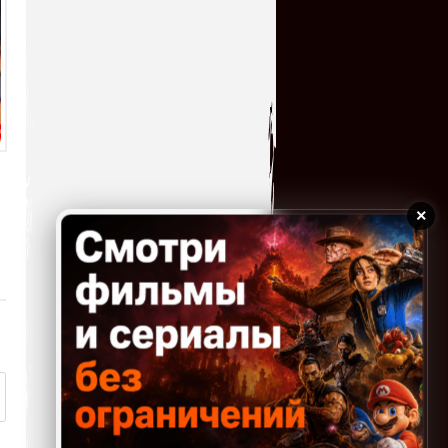
21.07.2026 16:32
Отличная игрушка,как и вся
серия,огромное спасибо!!!
kogokary
→
19.07.2026 16:48
Худшая игра про Черепах. (
serg67
→
15.07.2026 17:29
Отличная игрушка и как я ее
пропустил в свое
×
время,теперь поиграл с
удовольствием!!! Большое спасибо...
serg67
→
12.07.2026 23:52
Очень классная
игрушка,большое спасибо!!!
kogokary
→
10.07.2026 16:14
glbvoyea5806
→