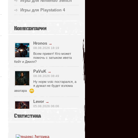
Игры для Nintendo Switch
Игры для Playstation 4
Комментарии
Hronos
→
08.08.2026 18:19
Всем привет! Кто может
помочь с затыком ивета
Кейт и Джилл?
PaVuK
→
08.08.2026 08:49
Ну норм voic постарался, а
я думал не будет взлома
аватара
Levor
→
05.08.2026 06:06
Странно, почему релизер
Статистика
указал что есть видимо
просмотрел что нет, не хороший человек
он, Спасибо что сказал !)
fr0zen142
→