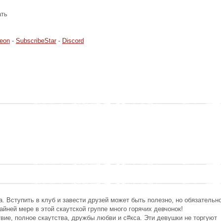
ать
reon
-
SubscribeStar
-
Discord
а. Вступить в клуб и завести друзей может быть полезно, но обязательн
айней мере в этой скаутской группе много горячих девчонок!
вие, полное скаутства, дружбы любви и с#кса. Эти девушки не торгуют