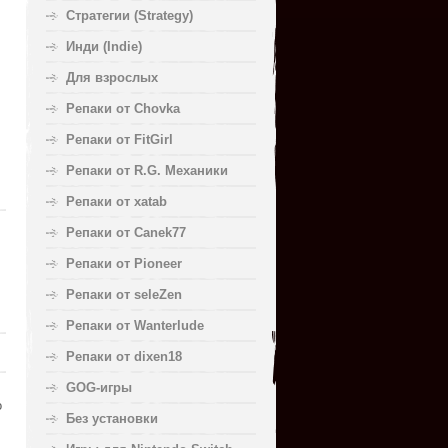
Стратегии (Strategy)
Инди (Indie)
Для взрослых
Репаки от Chovka
Репаки от FitGirl
Репаки от R.G. Механики
Репаки от xatab
Репаки от Canek77
Репаки от Pioneer
Репаки от seleZen
Репаки от Wanterlude
Репаки от dixen18
GOG-игры
о
Без установки