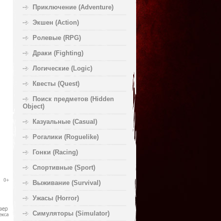
Приключение (Adventure)
Экшен (Action)
Ролевые (RPG)
Драки (Fighting)
Логические (Logic)
Квесты (Quest)
Поиск предметов (Hidden
Object)
Казуальные (Casual)
Рогалики (Roguelike)
Гонки (Racing)
Спортивные (Sport)
Выживание (Survival)
Ужасы (Horror)
Симуляторы (Simulator)