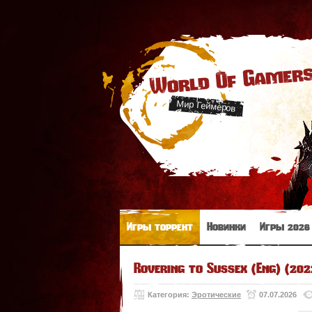
World Of Gamer
Мир Геймеров
Игры торрент
Новинки
Игры 2026
Rovering to Sussex (Eng) (202
Категория:
Эротические
07.07.2026