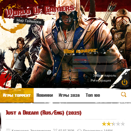
World Of Gamers
Мир Геймеров
Мой аккаунт:
Забыл пароль
Регистрация
Игры торрент
Новинки
Игры 2026
Топ 100
Just a Dream (Rus/Eng) (2025)
Категория:
Эротические
07.07.2026
Просмотры: 14404