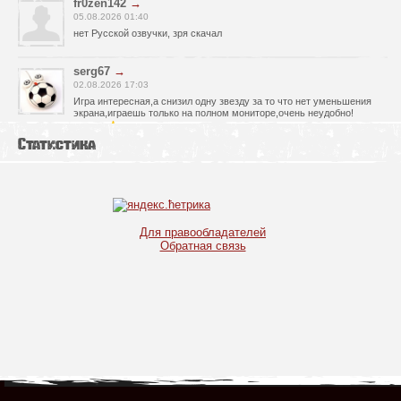
fr0zen142
→
05.08.2026 01:40
нет Русской озвучки, зря скачал
serg67
→
02.08.2026 17:03
Игра интересная,а снизил одну звезду за то что нет уменьшения
экрана,играешь только на полном мониторе,очень неудобно!
Спасибо за игру!!!
Статистика
glbvoyea5806
→
01.08.2026 10:03
Висит задание На штурм а что делать дальше не пойму всё
испробовал?
serg67
→
Для правообладателей
30.07.2026 00:43
Обратная связь
Просто шикарная игрушка! Спасибо огромное!!!
Max54
→
25.07.2026 11:53
как быть если при окончании дня игра вылитает?
serg67
→
21.07.2026 16:32
Отличная игрушка,как и вся серия,огромное спасибо!!!