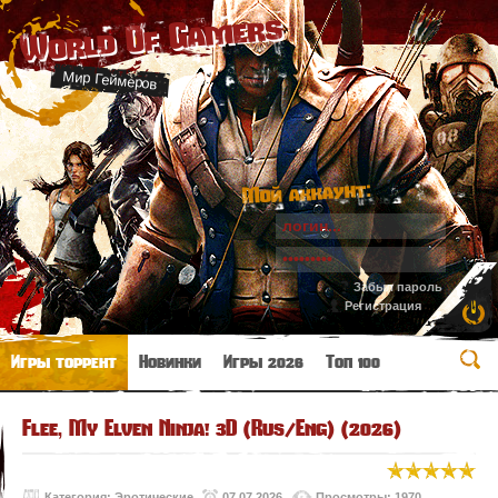
World Of Gamers
Мир Геймеров
Мой аккаунт:
Забыл пароль
Регистрация
Игры торрент
Новинки
Игры 2026
Топ 100
Flee, My Elven Ninja! 3D (Rus/Eng) (2026)
Категория:
Эротические
07.07.2026
Просмотры: 1970