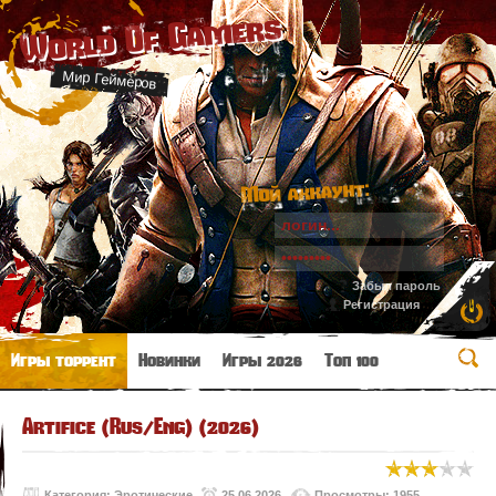
World Of Gamers
Мир Геймеров
Мой аккаунт:
Забыл пароль
Регистрация
Игры торрент
Новинки
Игры 2026
Топ 100
Artifice (Rus/Eng) (2026)
Категория:
Эротические
25.06.2026
Просмотры: 1955