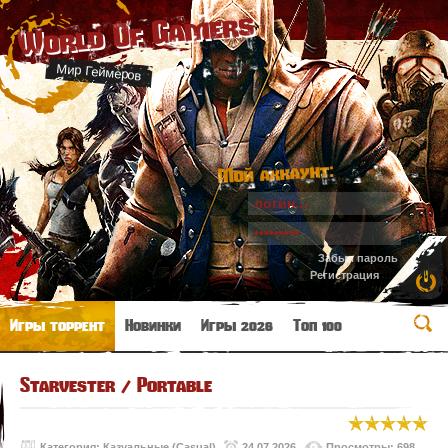
World Of Gamers
Мир Геймеров
Мой аккаунт:
Забыл пароль
Регистрация
Игры торрент
Новинки
Игры 2026
Топ 100
Starvester / Portable
Категория:
Казуальные (Casual)
24.07.2026
Просмотры: 698