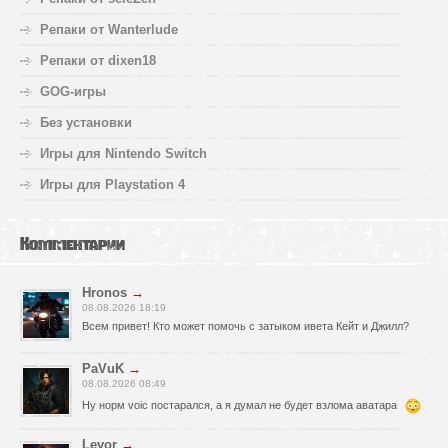
Репаки от Wanterlude
Репаки от dixen18
GOG-игры
Без установки
Игры для Nintendo Switch
Игры для Playstation 4
Комментарии
Hronos
→
08.08.2026 18:19
Всем привет! Кто может помочь с затыком ивета Кейт и Джилл?
PaVuK
→
08.08.2026 08:49
Ну норм voic постарался, а я думал не будет взлома аватара
Levor
→