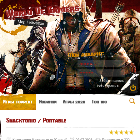
World Of Gamers
Мир Геймеров
Мой аккаунт:
Забыл пароль
Регистрация
Игры торрент
Новинки
Игры 2026
Топ 100
Snacktorio / Portable
Категория:
Казуальные (Casual)
09.07.2026
Просмотры: 322