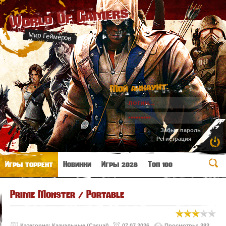
World Of Gamers
Мир Геймеров
Мой аккаунт:
Забыл пароль
Регистрация
Игры торрент
Новинки
Игры 2026
Топ 100
Prime Monster / Portable
Категория:
Казуальные (Casual)
07.07.2026
Просмотры: 383