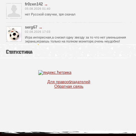
fr0zen142
→
05.08.2026 01:40
нет Русской озвучки, зря скачал
serg67
→
02.08.2026 17:03
Игра интересная,а снизил одну звезду за то что нет уменьшения
экрана,играешь только на полном мониторе,очень неудобно!
Спасибо за игру!!!
Статистика
glbvoyea5806
→
01.08.2026 10:03
Висит задание На штурм а что делать дальше не пойму всё
испробовал?
serg67
→
Для правообладателей
30.07.2026 00:43
Обратная связь
Просто шикарная игрушка! Спасибо огромное!!!
Max54
→
25.07.2026 11:53
как быть если при окончании дня игра вылитает?
serg67
→
21.07.2026 16:32