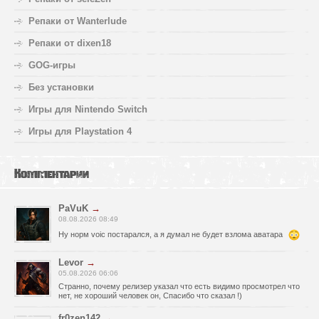
Репаки от Wanterlude
Репаки от dixen18
GOG-игры
Без установки
Игры для Nintendo Switch
Игры для Playstation 4
Комментарии
PaVuK
→
08.08.2026 08:49
Ну норм voic постарался, а я думал не будет взлома аватара
Levor
→
05.08.2026 06:06
Странно, почему релизер указал что есть видимо просмотрел что
нет, не хороший человек он, Спасибо что сказал !)
fr0zen142
→