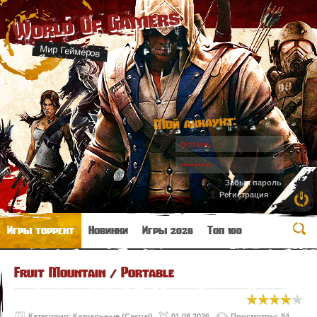
World Of Gamers
Мир Геймеров
Мой аккаунт:
Забыл пароль
Регистрация
Игры торрент
Новинки
Игры 2026
Топ 100
Fruit Mountain / Portable
Категория:
Казуальные (Casual)
01.08.2026
Просмотры: 84