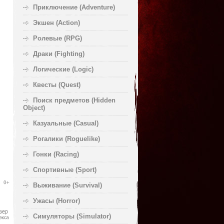
Приключение (Adventure)
Экшен (Action)
Ролевые (RPG)
Драки (Fighting)
Логические (Logic)
Квесты (Quest)
Поиск предметов (Hidden
Object)
Казуальные (Casual)
Рогалики (Roguelike)
Гонки (Racing)
Спортивные (Sport)
Выживание (Survival)
Ужасы (Horror)
Симуляторы (Simulator)