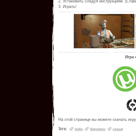
2. Установить следуя инструкциям. (Став
3. Играть!
Игра
На этой странице вы можете скачать игру 
Теги:
indie
,
Simulator
,
casual