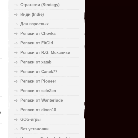
Стратегии (Strategy)
Инди (Indie)
Для взрослых
Репаки от Chovka
Репаки от FitGirl
Репаки от R.G. Механики
Репаки от xatab
Репаки от Canek77
Репаки от Pioneer
Репаки от seleZen
Репаки от Wanterlude
Репаки от dixen18
е
GOG-игры
Без установки