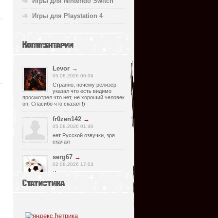
Игры для Nintendo Switch
Игры для Playstation 4
Комментарии
Levor
→
05.08.2026 06:06
Странно, почему релизер
указал что есть видимо
просмотрел что нет, не хороший человек
он, Спасибо что сказал !)
fr0zen142
→
05.08.2026 01:40
нет Русской озвучки, зря
скачал
serg67
→
02.08.2026 17:03
Игра интересная,а снизил
одну звезду за то что нет
Статистика
уменьшения экрана,играешь только на
полном мониторе,очень неудобно!
Спасибо за игру!!!
glbvoyea5806
→