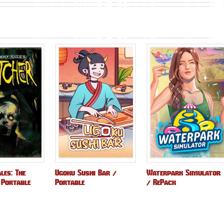
les: The
Ugoku Sushi Bar /
Waterpark Simulator
 Portable
Portable
/ RePack