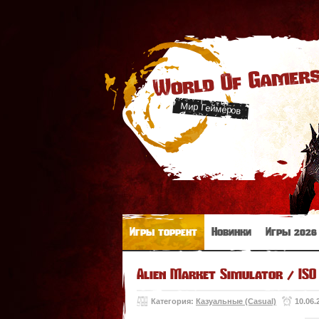
World Of Gamer
Мир Геймеров
Игры торрент
Новинки
Игры 2026
Alien Market Simulator / ISO
Категория:
Казуальные (Casual)
10.06.