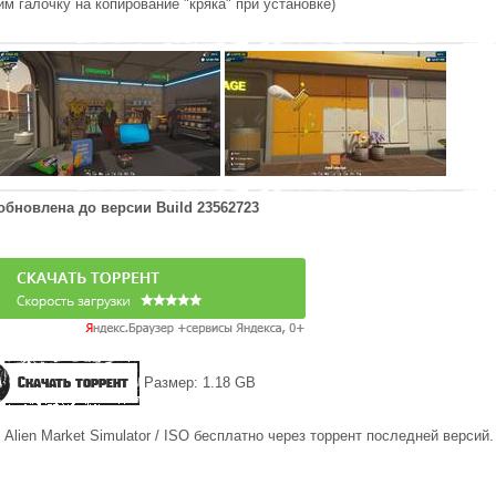
им галочку на копирование "кряка" при установке)
 обновлена до версии
Build 23562723
Скачать торрент
Размер: 1.18 GB
Alien Market Simulator / ISO бесплатно через торрент последней версий.