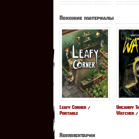
Похожие материалы
Leafy Corner /
Uncanny Ta
Portable
Watcher /
Комментарии