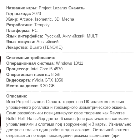
Название игры:
Project Lazarus
Скачать
Год выхода:
2023
Жанр
: Arcade, Isometric, 3D, Mecha
Разработчик
: Terapoly
Платформа
: PC
Язык интерфейса:
Русский, Английский, MULTi
Язык озвучки:
Английский
Лекарство:
Вшито (TENOKE)
Системные требования:
Операционная система:
Windows 10/11
Процессор
: Intel Core i5 4570
Оперативная память:
8 GB
Видеокарта
: nVidia GTX 1050
Место на диске:
3.30 GB
Описание:
Игра Project Lazarus Скачать торрент на ПК является смесью
упрощенного рогалика и трехмерного изометрического экшена.
Сами разработчики позиционируют свое творение как Reverse
Bullet Hell. На выбор дается 6 мехов (они различаются схемами
управлениями и слотами под вооружение) и 3 карты. Изначально
доступен только один робот и одна локация. Остальной контент
открывается по мере прохождения режима выживания (при