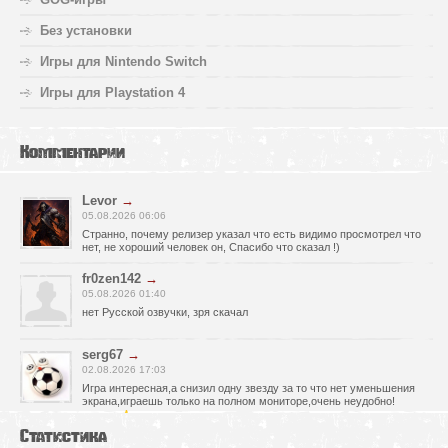
Без установки
Игры для Nintendo Switch
Игры для Playstation 4
Комментарии
Levor
→
05.08.2026 06:06
Странно, почему релизер указал что есть видимо просмотрел что
нет, не хороший человек он, Спасибо что сказал !)
fr0zen142
→
05.08.2026 01:40
нет Русской озвучки, зря скачал
serg67
→
02.08.2026 17:03
Игра интересная,а снизил одну звезду за то что нет уменьшения
экрана,играешь только на полном мониторе,очень неудобно!
Спасибо за игру!!!
Статистика