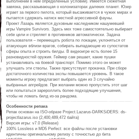
выполнении в нём определенных условий). Имеется сюжетная
завязка, рассказывающая о колонизаторах далеких планет. Юзер
играет за первого пилота, который высаживается в чужих мирах и
пытается сдержать натиск местной агрессивной фауны.
Проект Лазарь является духовным наследником нашумевшей
игры Vampire Survivors. Здесь мех тоже самостоятельно выбирает
себе цели и стреляет в противников автоматически. Задача
пользователя – перемещать робота по локации, уклоняться от
атакующих вблизи врагов, собирать выпадающие из супостатов
сферы опыта и строить билды. В видеоигре есть более 15
разновидностей оружия. Геймер сам решает, какие пушки
устанавливать на боевой транспорт. Помимо этого он может
улучшать эти стволы. Также присутствует прокачка. При сборе
достаточного количества экспы повышается уровень. В такое
моменты игроку предлагают выбрать один из 3 случайно
выбранных апгрейдов. При желании можно пропустить этот шаг
или попытаться зарероллить более подходящие улучшения,
чтобы не ломать билд из-за рандома.
Особенности репака
Репак основан на ISO-образе Project.Lazarus-DARKSiDERS: ds-
projectlazarus.iso (2,400,489,472 байта)
Версия игры: v7.0 (Release)
100% Lossless и MD5 Perfect: все файлы после установки
идентичны оригинальному релизу с точностью до бита