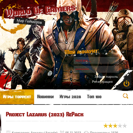
World Of Gamers
Мир Геймеров
Мой аккаунт:
Забыл пароль
Регистрация
Игры торрент
Новинки
Игры 2026
Топ 100
Project Lazarus (2023) RePack
Категория:
Аркады (Arcade)
05.11.2023
Просмотры: 1536