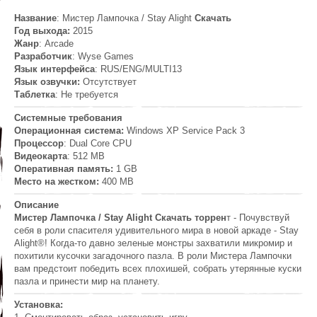
Название
: Мистер Лампочка / Stay Alight
Скачать
Год выхода:
2015
Жанр
: Arcade
Разработчик
: Wyse Games
Язык интерфейса
: RUS/ENG/MULTI13
Язык озвучки:
Отсутствует
Таблетка
: Не требуется
Системные требования
Операционная система:
Windows XP Service Pack 3
Процессор
: Dual Core CPU
Видеокарта
: 512 MB
Оперативная память:
1 GB
Место на жестком:
400 MB
Описание
Мистер Лампочка / Stay Alight Скачать торрен
т - Почувствуй
себя в роли спасителя удивительного мира в новой аркаде - Stay
Alight®! Когда-то давно зеленые монстры захватили микромир и
похитили кусочки загадочного пазла. В роли Мистера Лампочки
вам предстоит победить всех плохишей, собрать утерянные куски
пазла и принести мир на планету.
Установка: