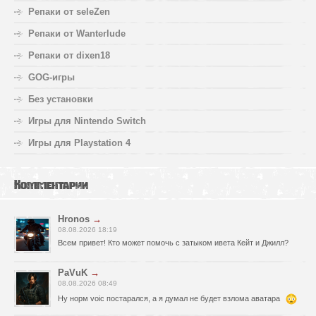
Репаки от seleZen
Репаки от Wanterlude
Репаки от dixen18
GOG-игры
Без установки
Игры для Nintendo Switch
Игры для Playstation 4
Комментарии
Hronos
→
08.08.2026 18:19
Всем привет! Кто может помочь с затыком ивета Кейт и Джилл?
PaVuK
→
08.08.2026 08:49
Ну норм voic постарался, а я думал не будет взлома аватара