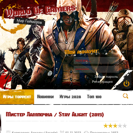
World Of Gamers
Мир Геймеров
Мой аккаунт:
Забыл пароль
Регистрация
Игры торрент
Новинки
Игры 2026
Топ 100
Мистер Лампочка / Stay Alight (2015)
Категория:
Аркады (Arcade)
01.11.2023
Просмотры: 1653