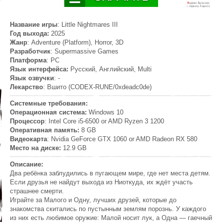
Название игры
: Little Nightmares III
Год выхода:
2025
Жанр
: Adventure (Platform), Horror, 3D
Разработчик
: Supermassive Games
Платформа
: PC
Язык интерфейса:
Русский, Английский, Multi
Язык озвучки
: -
Лекарство
: Вшито (CODEX-RUNE/0xdeadc0de)
Системные требования:
Операционная система:
Windows 10
Процессор
: Intel Core i5-6500 or AMD Ryzen 3 1200
Оперативная память:
8 GB
Видеокарта
: Nvidia GeForce GTX 1060 or AMD Radeon RX 580
Место на диске:
12.9 GB
Описание:
Два ребёнка заблудились в пугающем мире, где нет места детям.
Если друзья не найдут выхода из Ниоткуда, их ждёт участь
страшнее смерти.
Играйте за Малого и Одну, лучших друзей, которые до
знакомства скитались по пустынным землям порознь. У каждого
из них есть любимое оружие: Малой носит лук, а Одна — гаечный