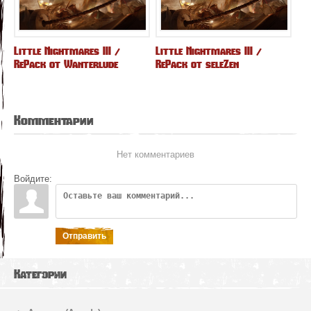
Little Nightmares III /
Little Nightmares III /
RePack от Wanterlude
RePack от seleZen
Комментарии
Нет комментариев
Войдите:
Отправить
Категории