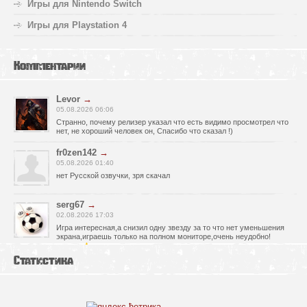
Игры для Nintendo Switch
Игры для Playstation 4
Комментарии
Levor
→
05.08.2026 06:06
Странно, почему релизер указал что есть видимо просмотрел что
нет, не хороший человек он, Спасибо что сказал !)
fr0zen142
→
05.08.2026 01:40
нет Русской озвучки, зря скачал
serg67
→
02.08.2026 17:03
Игра интересная,а снизил одну звезду за то что нет уменьшения
экрана,играешь только на полном мониторе,очень неудобно!
Спасибо за игру!!!
Статистика
glbvoyea5806
→
01.08.2026 10:03
Висит задание На штурм а что делать дальше не пойму всё
испробовал?