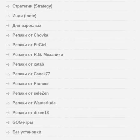
Стратегии (Strategy)
Инди (Indie)
Для взрослых
Репаки от Chovka
Репаки от FitGirl
Репаки от R.G. Механики
Репаки от xatab
Репаки от Canek77
Репаки от Pioneer
Репаки от seleZen
Репаки от Wanterlude
Репаки от dixen18
GOG-игры
Без установки