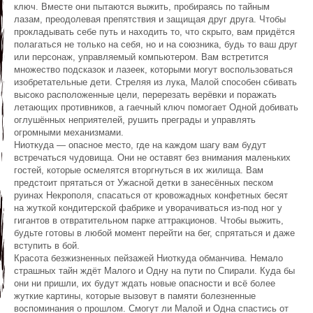
ключ. Вместе они пытаются выжить, пробираясь по тайным
лазам, преодолевая препятствия и защищая друг друга. Чтобы
прокладывать себе путь и находить то, что скрыто, вам придётся
полагаться не только на себя, но и на союзника, будь то ваш друг
или персонаж, управляемый компьютером. Вам встретится
множество подсказок и лазеек, которыми могут воспользоваться
изобретательные дети. Стреляя из лука, Малой способен сбивать
высоко расположенные цели, перерезать верёвки и поражать
летающих противников, а гаечный ключ помогает Одной добивать
оглушённых неприятелей, рушить преграды и управлять
огромными механизмами.
Ниоткуда — опасное место, где на каждом шагу вам будут
встречаться чудовища. Они не оставят без внимания маленьких
гостей, которые осмелятся вторгнуться в их жилища. Вам
предстоит прятаться от Ужасной детки в занесённых песком
руинах Некрополя, спасаться от кровожадных конфетных бесят
на жуткой кондитерской фабрике и уворачиваться из-под ног у
гигантов в отвратительном парке аттракционов. Чтобы выжить,
будьте готовы в любой момент перейти на бег, спрятаться и даже
вступить в бой.
Красота безжизненных пейзажей Ниоткуда обманчива. Немало
страшных тайн ждёт Малого и Одну на пути по Спирали. Куда бы
они ни пришли, их будут ждать новые опасности и всё более
жуткие картины, которые вызовут в памяти болезненные
воспоминания о прошлом. Смогут ли Малой и Одна спастись от