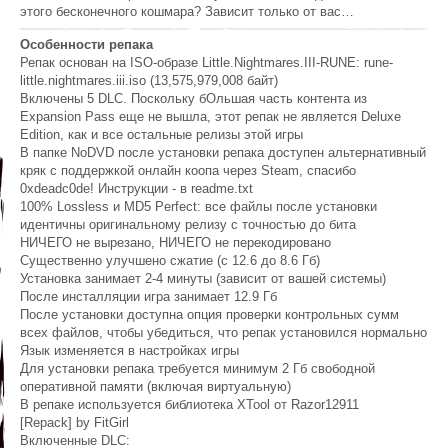
этого бесконечного кошмара? Зависит только от вас…
Особенности репака
Репак основан на ISO-образе Little.Nightmares.III-RUNE: rune-
little.nightmares.iii.iso (13,575,979,008 байт)
Включены 5 DLC. Поскольку бОльшая часть контента из
Expansion Pass еще не вышла, этот репак не является Deluxe
Edition, как и все остальные релизы этой игры
В папке NoDVD после установки репака доступен альтернативный
кряк с поддержкой онлайн коопа через Steam, спасибо
0xdeadc0de! Инструкции - в readme.txt
100% Lossless и MD5 Perfect: все файлы после установки
идентичны оригинальному релизу с точностью до бита
НИЧЕГО не вырезано, НИЧЕГО не перекодировано
Существенно улучшено сжатие (с 12.6 до 8.6 Гб)
Установка занимает 2-4 минуты (зависит от вашей системы)
После инсталляции игра занимает 12.9 Гб
После установки доступна опция проверки контрольных сумм
всех файлов, чтобы убедиться, что репак установился нормально
Язык изменяется в настройках игры
Для установки репака требуется минимум 2 Гб свободной
оперативной памяти (включая виртуальную)
В репаке используется библиотека XTool от Razor12911
[Repack] by FitGirl
Включенные DLC: