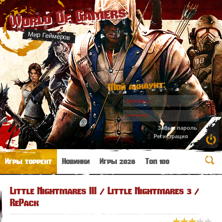
World Of Gamers
Мир Геймеров
Мой аккаунт:
Забыл пароль
Регистрация
Игры торрент
Новинки
Игры 2026
Топ 100
Little Nightmares III / Little Nightmares 3 /
RePack