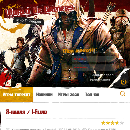
World Of Gamers
Мир Геймеров
Мой аккаунт:
Забыл пароль
Регистрация
Игры торрент
Новинки
Игры 2026
Топ 100
Я-капля / I-Fluid
Категория:
Аркады (Arcade)
14.08.2019
Просмотры: 5456