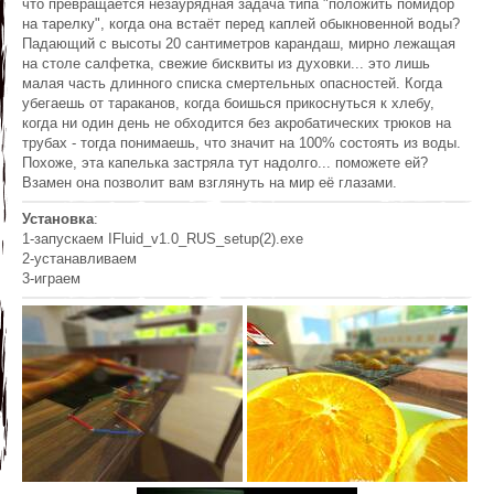
что превращается незаурядная задача типа "положить помидор
на тарелку", когда она встаёт перед каплей обыкновенной воды?
Падающий с высоты 20 сантиметров карандаш, мирно лежащая
на столе салфетка, свежие бисквиты из духовки... это лишь
малая часть длинного списка смертельных опасностей. Когда
убегаешь от тараканов, когда боишься прикоснуться к хлебу,
когда ни один день не обходится без акробатических трюков на
трубах - тогда понимаешь, что значит на 100% состоять из воды.
Похоже, эта капелька застряла тут надолго... поможете ей?
Взамен она позволит вам взглянуть на мир её глазами.
Установка
:
1-запускаем IFluid_v1.0_RUS_setup(2).exe
2-устанавливаем
3-играем