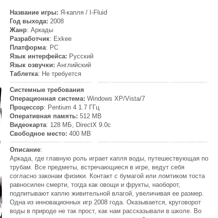
Название игры:
Я-капля / I-Fluid
Год выхода:
2008
Жанр
: Аркады
Разработчик
: Exkee
Платформа
: PC
Язык интерфейса:
Русский
Язык озвучки:
Английский
Таблетка
: Не требуется
Системные требования
Операционная система:
Windows XP/Vista/7
Процессор
: Pentium 4 1.7 ГГц
Оперативная память:
512 MB
Видеокарта
: 128 МБ, DirectX 9.0c
Свободное место:
400 MB
Описание
:
Аркада, где главную роль играет капля воды, путешествующая по
трубам. Все предметы, встречающиеся в игре, ведут себя
согласно законам физики. Контакт с бумагой или ломтиком тоста
равносилен смерти, тогда как овощи и фрукты, наоборот,
подпитывают каплю живительной влагой, увеличивая ее размер.
Одна из инновационных игр 2008 года. Оказывается, круговорот
воды в природе не так прост, как нам рассказывали в школе. Во