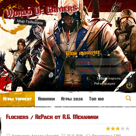
World Of Gamers
Мир Геймеров
Мой аккаунт:
Забыл пароль
Регистрация
Игры торрент
Новинки
Игры 2026
Топ 100
Flockers / RePack от R.G. Механики
Категория:
Аркады (Arcade)
23.11.2025
Просмотры: 1250