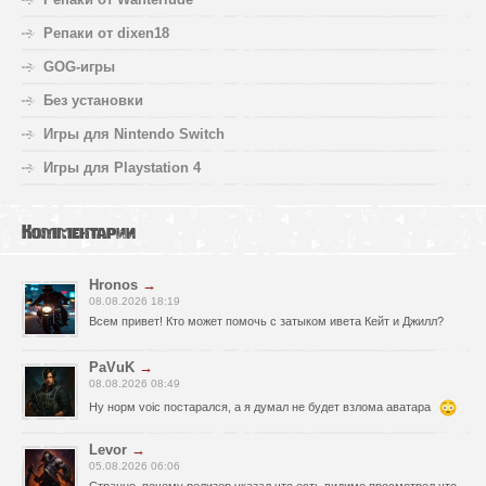
Репаки от dixen18
GOG-игры
Без установки
Игры для Nintendo Switch
Игры для Playstation 4
Комментарии
Hronos
→
08.08.2026 18:19
Всем привет! Кто может помочь с затыком ивета Кейт и Джилл?
PaVuK
→
08.08.2026 08:49
Ну норм voic постарался, а я думал не будет взлома аватара
Levor
→
05.08.2026 06:06