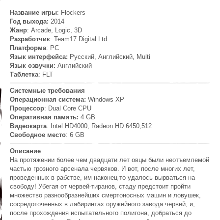
Название игры
: Flockers
Год выхода:
2014
Жанр
: Arcade, Logic, 3D
Разработчик
: Team17 Digital Ltd
Платформа
: PC
Язык интерфейса:
Русский, Английский, Multi
Язык озвучки:
Английский
Таблетка
: FLT
Системные требования
Операционная система:
Windows XP
Процессор
: Dual Core CPU
Оперативная память:
4 GB
Видеокарта
: Intel HD4000, Radeon HD 6450,512
Свободное место
: 6 GB
Описание
На протяжении более чем двадцати лет овцы были неотъемлемой
частью грозного арсенала червяков. И вот, после многих лет,
проведенных в рабстве, им наконец-то удалось вырваться на
свободу! Убегая от червей-тиранов, стаду предстоит пройти
множество разнообразнейших смертоносных машин и ловушек,
сосредоточенных в лабиринтах оружейного завода червей, и,
после прохождения испытательного полигона, добраться до