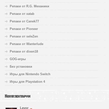
Репаки от R.G. Механики
Репаки от xatab
Репаки от Canek77
Репаки от Pioneer
Репаки от seleZen
Репаки от Wanterlude
Репаки от dixen18
GOG-игры
Без установки
Игры для Nintendo Switch
Игры для Playstation 4
Комментарии
Levor
→