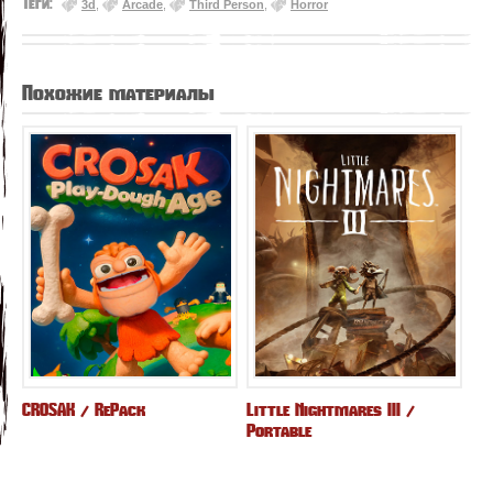
Теги:
3d
,
Arcade
,
Third Person
,
Horror
Похожие материалы
CROSAK / RePack
Little Nightmares III /
Portable