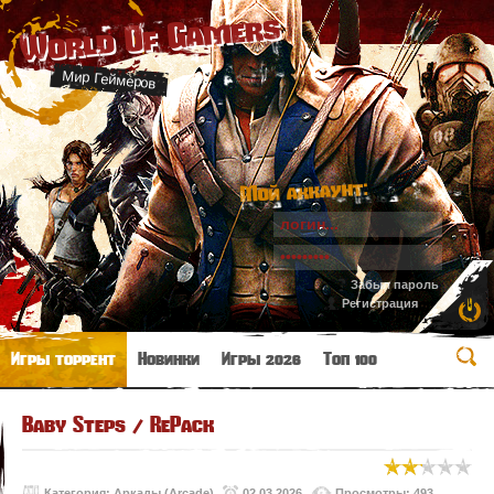
World Of Gamers
Мир Геймеров
Мой аккаунт:
Забыл пароль
Регистрация
Игры торрент
Новинки
Игры 2026
Топ 100
Baby Steps / RePack
Категория:
Аркады (Arcade)
02.03.2026
Просмотры: 493