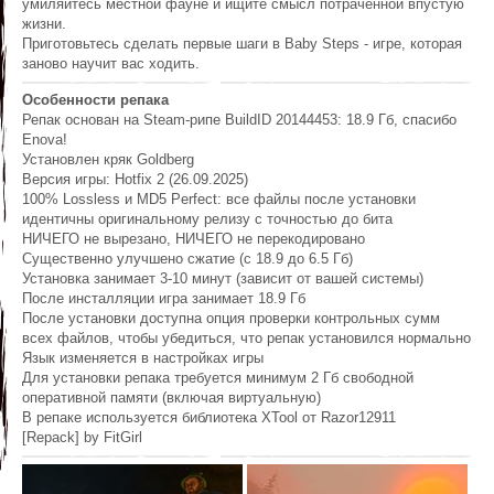
умиляйтесь местной фауне и ищите смысл потраченной впустую
жизни.
Приготовьтесь сделать первые шаги в Baby Steps - игре, которая
заново научит вас ходить.
Особенности репака
Репак основан на Steam-рипе BuildID 20144453: 18.9 Гб, спасибо
Enova!
Установлен кряк Goldberg
Версия игры: Hotfix 2 (26.09.2025)
100% Lossless и MD5 Perfect: все файлы после установки
идентичны оригинальному релизу с точностью до бита
НИЧЕГО не вырезано, НИЧЕГО не перекодировано
Существенно улучшено сжатие (с 18.9 до 6.5 Гб)
Установка занимает 3-10 минут (зависит от вашей системы)
После инсталляции игра занимает 18.9 Гб
После установки доступна опция проверки контрольных сумм
всех файлов, чтобы убедиться, что репак установился нормально
Язык изменяется в настройках игры
Для установки репака требуется минимум 2 Гб свободной
оперативной памяти (включая виртуальную)
В репаке используется библиотека XTool от Razor12911
[Repack] by FitGirl