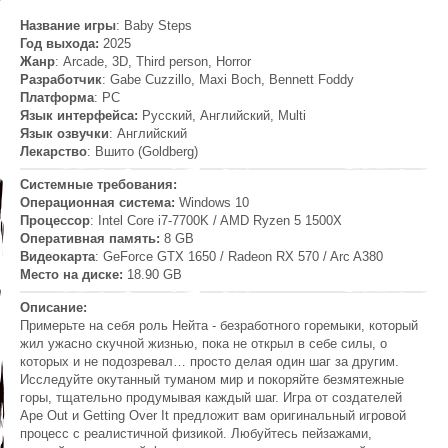
Название игры
: Baby Steps
Год выхода:
2025
Жанр
: Arcade, 3D, Third person, Horror
Разработчик
: Gabe Cuzzillo, Maxi Boch, Bennett Foddy
Платформа
: PC
Язык интерфейса:
Русский, Английский, Multi
Язык озвучки
: Английский
Лекарство
: Вшито (Goldberg)
Системные требования:
Операционная система:
Windows 10
Процессор
: Intel Core i7-7700K / AMD Ryzen 5 1500X
Оперативная память:
8 GB
Видеокарта
: GeForce GTX 1650 / Radeon RX 570 / Arc A380
Место на диске:
18.90 GB
Описание:
Примерьте на себя роль Нейта - безработного горемыки, который
жил ужасно скучной жизнью, пока не открыл в себе силы, о
которых и не подозревал… просто делая один шаг за другим.
Исследуйте окутанный туманом мир и покоряйте безмятежные
горы, тщательно продумывая каждый шаг. Игра от создателей
Ape Out и Getting Over It предложит вам оригинальный игровой
процесс с реалистичной физикой. Любуйтесь пейзажами,