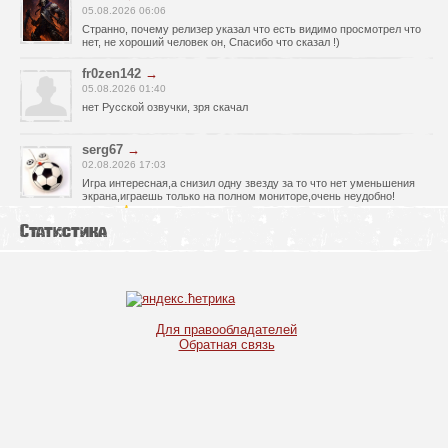
05.08.2026 06:06
Странно, почему релизер указал что есть видимо просмотрел что
нет, не хороший человек он, Спасибо что сказал !)
fr0zen142
→
05.08.2026 01:40
нет Русской озвучки, зря скачал
serg67
→
02.08.2026 17:03
Игра интересная,а снизил одну звезду за то что нет уменьшения
экрана,играешь только на полном мониторе,очень неудобно!
Спасибо за игру!!!
Статистика
glbvoyea5806
→
01.08.2026 10:03
Висит задание На штурм а что делать дальше не пойму всё
испробовал?
serg67
→
Для правообладателей
30.07.2026 00:43
Обратная связь
Просто шикарная игрушка! Спасибо огромное!!!
Max54
→
25.07.2026 11:53
как быть если при окончании дня игра вылитает?