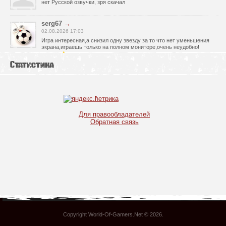
нет Русской озвучки, зря скачал
serg67
→
02.08.2026 17:03
Игра интересная,а снизил одну звезду за то что нет уменьшения
экрана,играешь только на полном мониторе,очень неудобно!
Спасибо за игру!!!
Статистика
glbvoyea5806
→
01.08.2026 10:03
Висит задание На штурм а что делать дальше не пойму всё
испробовал?
serg67
→
Для правообладателей
30.07.2026 00:43
Обратная связь
Просто шикарная игрушка! Спасибо огромное!!!
Max54
→
25.07.2026 11:53
как быть если при окончании дня игра вылитает?
serg67
→
21.07.2026 16:32
Отличная игрушка,как и вся серия,огромное спасибо!!!
Copyright World-Of-Gamers.Net © 2026
.