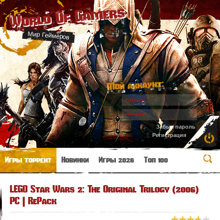
World Of Gamers
Мир Геймеров
Мой аккаунт:
Забыл пароль
Регистрация
Игры торрент
Новинки
Игры 2026
Топ 100
LEGO Star Wars 2: The Original Trilogy (2006)
PC | RePack