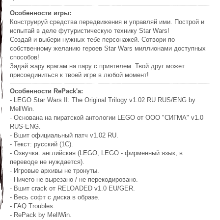
Особенности игры:
Конструируй средства передвижения и управляй ими. Построй и
испытай в деле футуристическую технику Star Wars!
Создай и выбери нужных тебе персонажей. Сотвори по
собственному желанию героев Star Wars миллионами доступных
способов!
Задай жару врагам на пару с приятелем. Твой друг может
присоединиться к твоей игре в любой момент!
Особенности RePack'а:
- LEGO Star Wars II: The Original Trilogy v1.02 RU RUS/ENG by
MellWin.
- Основана на пиратской антологии LEGO от ООО "СИГМА" v1.0
RUS-ENG.
- Вшит официальный патч v1.02 RU.
- Текст: русский (1С).
- Озвучка: английская (LEGO; LEGO - фирменный язык, в
переводе не нуждается).
- Игровые архивы не тронуты.
- Ничего не вырезано / не перекодировано.
- Вшит crack от RELOADED v1.0 EU/GER.
- Весь софт с диска в образе.
- FAQ Troubles.
- RePack by MellWin.