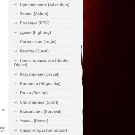
Приключение (Adventure)
Экшен (Action)
Ролевые (RPG)
Драки (Fighting)
Логические (Logic)
Квесты (Quest)
Поиск предметов (Hidden
Object)
Казуальные (Casual)
Рогалики (Roguelike)
Гонки (Racing)
Спортивные (Sport)
Выживание (Survival)
Ужасы (Horror)
Симуляторы (Simulator)