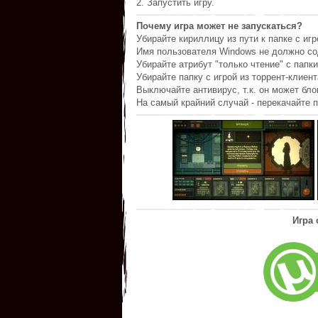
2. Запустить игру.
Почему игра может не запускаться?
Убирайте кириллицу из пути к папке с игр
Имя пользователя Windows не должно со
Убирайте атрибут "только чтение" с папки
Убирайте папку с игрой из торрент-клиент
Выключайте антивирус, т.к. он может бл
На самый крайний случай - перекачайте п
Игра