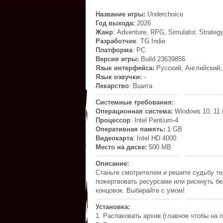
Название игры:
Underchoice
Год выхода:
2026
Жанр
: Adventure, RPG, Simulator, Strateg
Разработчик
: TG Indie
Платформа
: PC
Версия игры:
Build 23639856
Язык интерфейса:
Русский, Английский,
Язык озвучки:
-
Лекарство
: Вшита
Системные требования:
Операционная система:
Windows 10, 11 (
Процессор
: Intel Pentium-4
Оперативная память:
1 GB
Видеокарта
: Intel HD 4000
Место на диске:
500 MB
Описание:
Станьте смотрителем и решите судьбу те
пожертвовать ресурсами или рискнуть б
концовок. Выбирайте с умом!
Установка:
1. Распаковать архив (главное чтобы на п