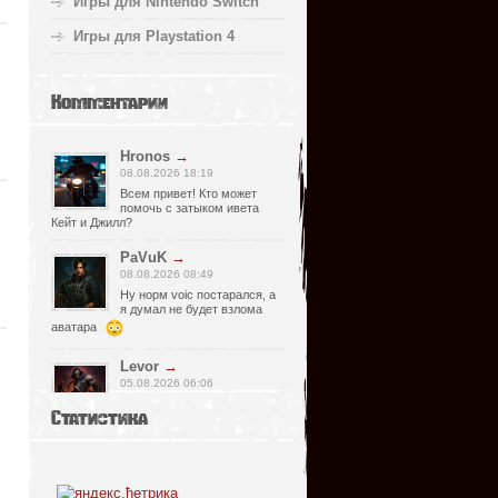
Игры для Nintendo Switch
Игры для Playstation 4
Комментарии
Hronos
→
08.08.2026 18:19
Всем привет! Кто может
помочь с затыком ивета
Кейт и Джилл?
PaVuK
→
08.08.2026 08:49
Ну норм voic постарался, а
я думал не будет взлома
аватара
Levor
→
05.08.2026 06:06
Странно, почему релизер
Статистика
указал что есть видимо
просмотрел что нет, не хороший человек
он, Спасибо что сказал !)
fr0zen142
→