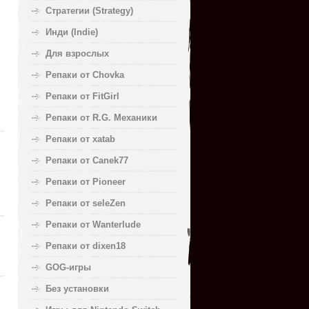
Стратегии (Strategy)
Инди (Indie)
Для взрослых
Репаки от Chovka
Репаки от FitGirl
Репаки от R.G. Механики
Репаки от xatab
Репаки от Canek77
Репаки от Pioneer
Репаки от seleZen
Репаки от Wanterlude
Репаки от dixen18
GOG-игры
Без установки