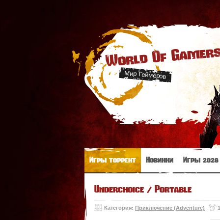
World Of Gamer
Мир Геймеров
Игры торрент
Новинки
Игры 2026
Underchoice / Portable
Категория:
Приключение (Adventure)