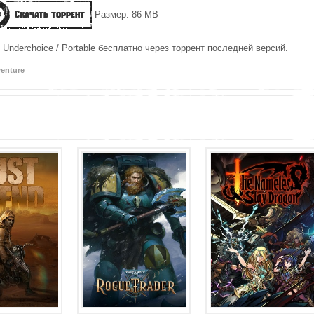
Скачать торрент
Размер: 86 MB
 Underchoice / Portable бесплатно через торрент последней версий.
enture