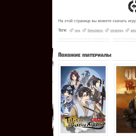
На этой странице вы можете скачать игру
Теги:
rpg
,
Simulator
,
strategy
,
adv
Похожие материалы