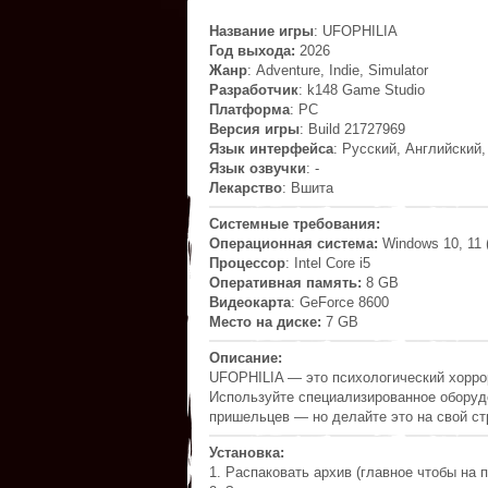
Название игры
: UFOPHILIA
Год выхода:
2026
Жанр
: Adventure, Indie, Simulator
Разработчик
: k148 Game Studio
Платформа
: PC
Версия игры
: Build 21727969
Язык интерфейса
: Русский, Английский
Язык озвучки
: -
Лекарство
: Вшита
Системные требования:
Операционная система:
Windows 10, 11 (
Процессор
: Intel Core i5
Оперативная память:
8 GB
Видеокарта
: GeForce 8600
Место на диске:
7 GB
Описание:
UFOPHILIA — это психологический хорро
Используйте специализированное оборуд
пришельцев — но делайте это на свой ст
Установка:
1. Распаковать архив (главное чтобы на п