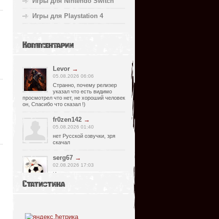
Игры для Nintendo Switch
Игры для Playstation 4
Комментарии
Levor
→
05.08.2026 06:06
Странно, почему релизер
указал что есть видимо
просмотрел что нет, не хороший человек
он, Спасибо что сказал !)
fr0zen142
→
05.08.2026 01:40
нет Русской озвучки, зря
скачал
serg67
→
02.08.2026 17:03
Игра интересная,а снизил
одну звезду за то что нет
Статистика
уменьшения экрана,играешь только на
полном мониторе,очень неудобно!
Спасибо за игру!!!
glbvoyea5806
→