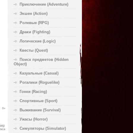
Приключение (Adventure)
Экшен (Action)
Ролевые (RPG)
Драки (Fighting)
Логические (Logic)
Квесты (Quest)
Поиск предметов (Hidden
Object)
Казуальные (Casual)
Рогалики (Roguelike)
Гонки (Racing)
Спортивные (Sport)
Выживание (Survival)
Ужасы (Horror)
Симуляторы (Simulator)