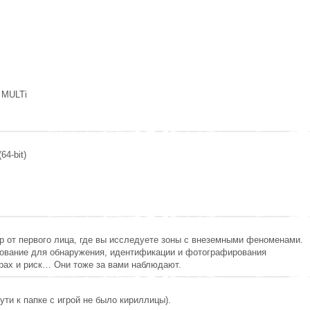
, MULTi
64-bit)
р от первого лица, где вы исследуете зоны с внеземными феноменами.
ование для обнаружения, идентификации и фотографирования
рах и риск… Они тоже за вами наблюдают.
ути к папке с игрой не было кириллицы).