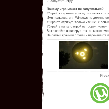
2. Запустить игру.
Почему игра может не запускаться?
Убирайте кириллицу из пути к папке с игр
Имя пользователя Windows не должно со
Убирайте атрибут "только чтение" с папки
Убирайте папку с игрой из торрент-клиент
Выключайте антивирус, т.к. он может бл
На самый крайний случай - перекачайте п
Игра