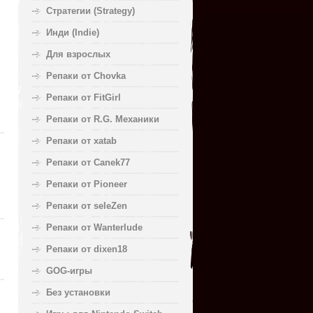
Стратегии (Strategy)
Инди (Indie)
Для взрослых
Репаки от Chovka
Репаки от FitGirl
Репаки от R.G. Механики
Репаки от xatab
Репаки от Canek77
Репаки от Pioneer
Репаки от seleZen
Репаки от Wanterlude
Репаки от dixen18
GOG-игры
Без установки