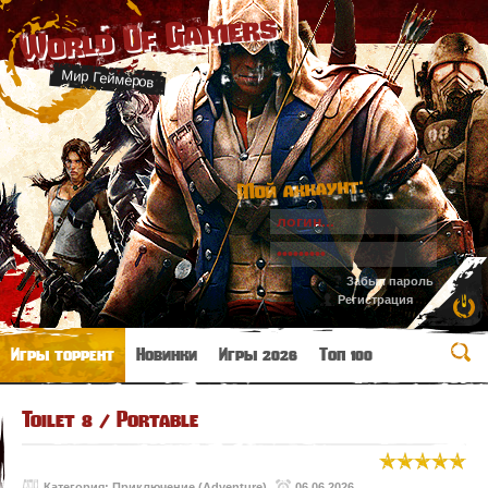
World Of Gamers
Мир Геймеров
Мой аккаунт:
Забыл пароль
Регистрация
Игры торрент
Новинки
Игры 2026
Топ 100
Toilet 8 / Portable
Категория:
Приключение (Adventure)
06.06.2026