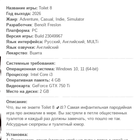
Название игры:
Toilet 8
Год выхода:
2026
Жанр
: Adventure, Casual, Indie, Simulator
Разработчик
: Benoît Freslon
Платформа
: PC
Версия игры:
Build 23049967
Язык интерфейса:
Русский, Английский, MULTi
Язык озвучки:
Английский
Лекарство
: Вшита
Системные требования:
Операционная система:
Windows 10, 11 (64-bit)
Процессор
: Intel Core i3
Оперативная память:
4 GB
Видеокарта
: GeForce GTX 750 Ti
Место на диске:
2 GB
Описание:
Что, вы не знаете Toilet 8 🚽💩? Самая инфантильная пародийная
игра про аномалии в мире. Вы застряли в петле общественных
туалетов и каждый раз должны замечать, что пошло не так.
Абсурдные сюрпризы и туалетный юмор.
Установка: