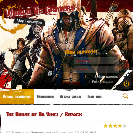
World Of Gamers
Мир Геймеров
Мой аккаунт:
Забыл пароль
Регистрация
Игры торрент
Новинки
Игры 2026
Топ 100
The House of Da Vinci / Repack
Категория:
Приключение (Adventure)
04.07.2026