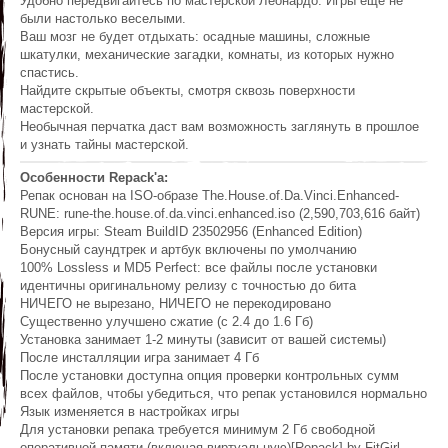
Удобно передвигайтесь по мастерской Леонардо. Игры еще не
были настолько веселыми.
Ваш мозг не будет отдыхать: осадные машины, сложные
шкатулки, механические загадки, комнаты, из которых нужно
спастись.
Найдите скрытые объекты, смотря сквозь поверхности
мастерской.
Необычная перчатка даст вам возможность заглянуть в прошлое
и узнать тайны мастерской.
Особенности Repack'а:
Репак основан на ISO-образе The.House.of.Da.Vinci.Enhanced-
RUNE: rune-the.house.of.da.vinci.enhanced.iso (2,590,703,616 байт)
Версия игры: Steam BuildID 23502956 (Enhanced Edition)
Бонусный саундтрек и артбук включены по умолчанию
100% Lossless и MD5 Perfect: все файлы после установки
идентичны оригинальному релизу с точностью до бита
НИЧЕГО не вырезано, НИЧЕГО не перекодировано
Существенно улучшено сжатие (с 2.4 до 1.6 Гб)
Установка занимает 1-2 минуты (зависит от вашей системы)
После инсталляции игра занимает 4 Гб
После установки доступна опция проверки контрольных сумм
всех файлов, чтобы убедиться, что репак установился нормально
Язык изменяется в настройках игры
Для установки репака требуется минимум 2 Гб свободной
оперативной памяти (включая виртуальную)[Repack] by FitGirl