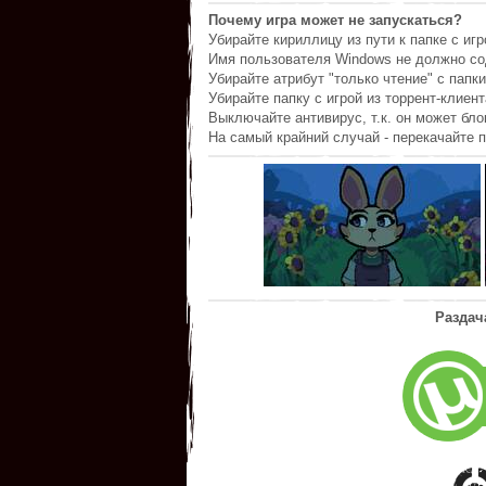
Почему игра может не запускаться?
Убирайте кириллицу из пути к папке с игр
Имя пользователя Windows не должно со
Убирайте атрибут "только чтение" с папки
Убирайте папку с игрой из торрент-клиент
Выключайте антивирус, т.к. он может бл
На самый крайний случай - перекачайте п
Раздач