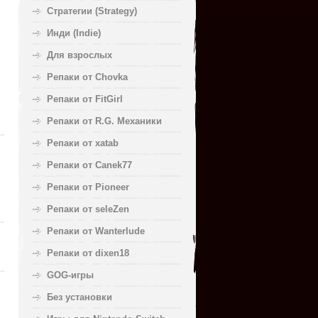
Стратегии (Strategy)
Инди (Indie)
Для взрослых
Репаки от Chovka
Репаки от FitGirl
Репаки от R.G. Механики
Репаки от xatab
Репаки от Canek77
Репаки от Pioneer
Репаки от seleZen
Репаки от Wanterlude
Репаки от dixen18
GOG-игры
Без установки