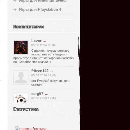
Игры для Nintendo Switch
Игры для Playstation 4
Комментарии
Levor
→
05.08.2026 06:06
Странно, почему релизер
указал что есть видимо
просмотрел что нет, не хороший человек
он, Спасибо что сказал !)
fr0zen142
→
05.08.2026 01:40
нет Русской озвучки, зря
скачал
serg67
→
02.08.2026 17:03
Игра интересная,а снизил
одну звезду за то что нет
Статистика
уменьшения экрана,играешь только на
полном мониторе,очень неудобно!
Спасибо за игру...
glbvoyea5806
→