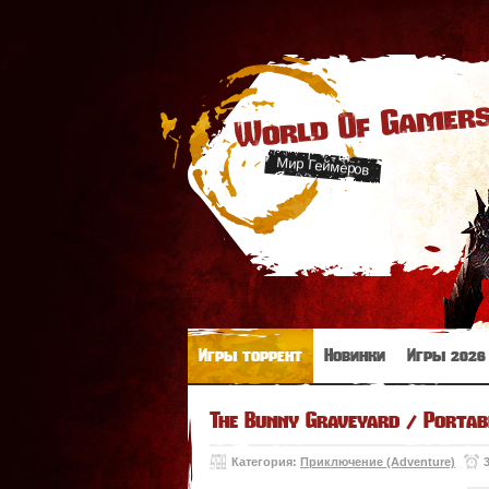
World Of Gamer
Мир Геймеров
Игры торрент
Новинки
Игры 2026
The Bunny Graveyard / Portab
Категория:
Приключение (Adventure)