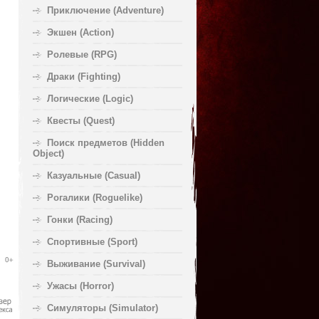
Приключение (Adventure)
Экшен (Action)
Ролевые (RPG)
Драки (Fighting)
Логические (Logic)
Квесты (Quest)
Поиск предметов (Hidden
Object)
Казуальные (Casual)
Рогалики (Roguelike)
Гонки (Racing)
Спортивные (Sport)
Выживание (Survival)
Ужасы (Horror)
Симуляторы (Simulator)