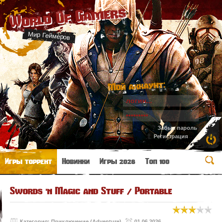
World Of Gamers
Мир Геймеров
Мой аккаунт:
Забыл пароль
Регистрация
Игры торрент
Новинки
Игры 2026
Топ 100
Swords 'n Magic and Stuff / Portable
Категория:
Приключение (Adventure)
01.06.2026