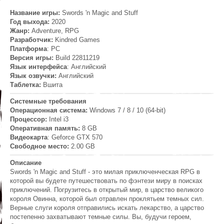
Название игры:
Swords 'n Magic and Stuff
Год выхода:
2020
Жанр:
Adventure, RPG
Разработчик:
Kindred Games
Платформа
: PC
Версия игры:
Build 22811219
Язык интерфейса
: Английский
Язык озвучки:
Английский
Таблетка:
Вшита
Системные требования
Операционная система:
Windows 7 / 8 / 10 (64-bit)
Процессор:
Intel i3
Оперативная память:
8 GB
Видеокарта
: Geforce GTX 570
Свободное место:
2.00 GB
Описание
Swords 'n Magic and Stuff - это милая приключенческая RPG в
которой вы будете путешествовать по фэнтези миру в поисках
приключений. Погрузитесь в открытый мир, в царство великого
короля Овинна, которой был отравлен проклятьем темных сил.
Верные слуги короля отправились искать лекарство, а царство
постепенно захватывают темные силы. Вы, будучи героем,