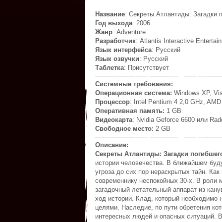
Название
: Секреты Атлантиды: Загадки 
Год выхода
: 2006
Жанр
: Adventure
Разработчик
: Atlantis Interactive Entertai
Язык интерфейса
: Русский
Язык озвучки
: Русский
Таблетка
: Присутствует
Системные требования:
Операционная система:
Windows XP, Vis
Процессор
: Intel Pentium 4 2,0 GHz, AMD
Оперативная память:
1 GB
Видеокарта
: Nvidia Geforce 6600 или Ra
Свободное место:
2 GB
Описание:
Секреты Атлантиды: Загадки погибшег
истории человечества. В ближайшем буду
угроза до сих пор нераскрытых тайн. Ка
современнику неспокойных 30-х. В роли 
загадочный летательный аппарат из кану
ход истории. Клад, который необходимо н
целями. Наследие, по пути обретения ко
интересных людей и опасных ситуаций. В