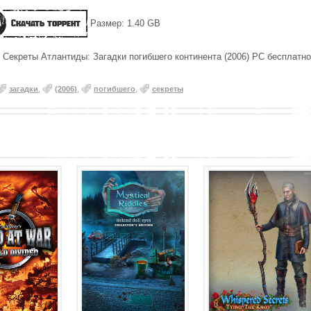
Скачать торрент
Размер: 1.40 GB
у Секреты Атлантиды: Загадки погибшего континента (2006) PC бесплатно
загадки
,
(2006)
,
погибшего
,
секреты