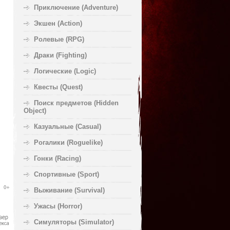
Приключение (Adventure)
Экшен (Action)
Ролевые (RPG)
Драки (Fighting)
Логические (Logic)
Квесты (Quest)
Поиск предметов (Hidden
Object)
Казуальные (Casual)
Рогалики (Roguelike)
Гонки (Racing)
Спортивные (Sport)
Выживание (Survival)
Ужасы (Horror)
Симуляторы (Simulator)