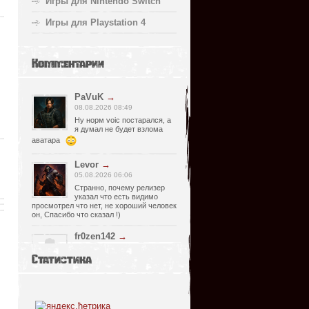
Игры для Nintendo Switch
Игры для Playstation 4
Комментарии
PaVuK
→
08.08.2026 08:49
Ну норм voic постарался, а
я думал не будет взлома
аватара
Levor
→
05.08.2026 06:06
Странно, почему релизер
указал что есть видимо
просмотрел что нет, не хороший человек
он, Спасибо что сказал !)
fr0zen142
→
05.08.2026 01:40
Статистика
нет Русской озвучки, зря
скачал
serg67
→
02.08.2026 17:03