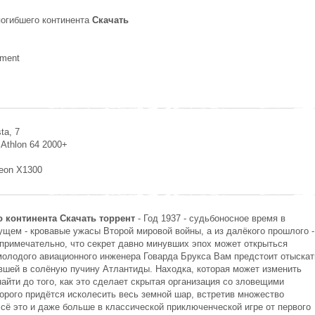
погибшего континента
Скачать
nment
ta, 7
 Athlon 64 2000+
deon Х1300
о континента Скачать торрент
- Год 1937 - судьбоносное время в
щем - кровавые ужасы Второй мировой войны, а из далёкого прошлого -
к примечательно, что секрет давно минувших эпох может открыться
молодого авиационного инженера Говарда Брукса Вам предстоит отыскат
вшей в солёную пучину Атлантиды. Находка, которая может изменить
айти до того, как это сделает скрытая организация со зловещими
торого придётся исколесить весь земной шар, встретив множество
сё это и даже больше в классической приключенческой игре от первого