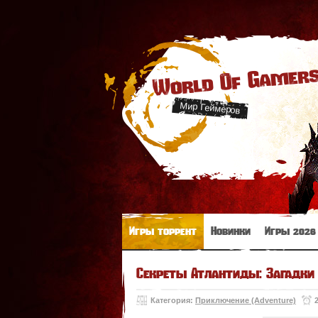
World Of Gamer
Мир Геймеров
Игры торрент
Новинки
Игры 2026
Секреты Атлантиды: Загадки 
Категория:
Приключение (Adventure)