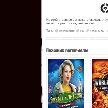
На этой странице вы можете скачать игр
через торрент последней версий.
Теги:
континента
,
PC
,
Атлантиды:
,
Похожие материалы