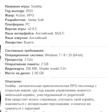
Название игры:
Seablip
Год выхода:
2024
Жанр
:
Action, RPG
Разработчик
: Jardar Solli
Платформа:
PC
Версия игры
: v0.8.5
Язык интерфейса
: Английский, MULTi
Язык озвучки:
Английский
Лекарство:
Вшита
Системные требования:
Операционная система:
Windows 7 / 8 / 10 (64-bit)
Процессор
: 2 Ghz
Оперативная память:
2 GB
Видеокарта
: 256 MB, Shader model 3.0+
Место на диске
: 1.00 GB
Описание:
Seablip - увлекательная приключенческая RPG-песочница с
открытым миром, где под вашим управлением окажется
небольшой корабль, унаследованный от родителей!
Вам предстоит искать сокровища, улучшать свой корабль,
знакомиться с интересными персонажами, и конечно же
сражаться с пиратами!