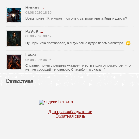
Hronos
→
08.08.2026 18:19
Всем привет! Кто может помочь с затыком ивета Кейт и Джилл?
PaVuK
→
08.08.2026 08:49
Ну норм voic постарался, а я думал не будет взлома аватара
Levor
→
05.08.2026 06:06
Странно, почему релизер указал что есть видимо просмотрел что
нет, не хороший человек он, Спасибо что сказал !)
fr0zen142
→
Статистика
05.08.2026 01:40
нет Русской озвучки, зря скачал
serg67
→
02.08.2026 17:03
Для правообладателей
Игра интересная,а снизил одну звезду за то что нет уменьшения
Обратная связь
экрана,играешь только на полном мониторе,очень неудобно!
Спасибо за игру!!!
glbvoyea5806
→
01.08.2026 10:03