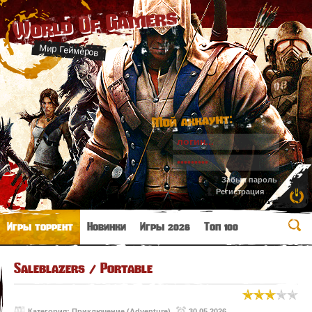
World Of Gamers
Мир Геймеров
Мой аккаунт:
Забыл пароль
Регистрация
Игры торрент
Новинки
Игры 2026
Топ 100
Saleblazers / Portable
Категория:
Приключение (Adventure)
30.05.2026